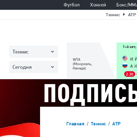
Футбол
Хоккей
Бокс/ММ
Теннис
ATP
1-й сет,
Теннис
И. 
WTA
(Монреаль,
А. 
Сегодня
Канада)
2.30
Главная
Теннис
ATP