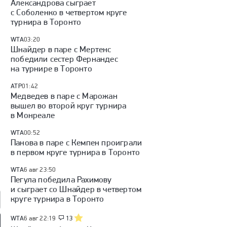
Александрова сыграет
с Соболенко в четвертом круге
турнира в Торонто
WTA
03:20
Шнайдер в паре с Мертенс
победили сестер Фернандес
на турнире в Торонто
ATP
01:42
Медведев в паре с Марожан
вышел во второй круг турнира
в Монреале
WTA
00:52
Панова в паре с Кемпен проиграли
в первом круге турнира в Торонто
WTA
6 авг 23:50
Пегула победила Рахимову
и сыграет со Шнайдер в четвертом
круге турнира в Торонто
WTA
6 авг 22:19
13