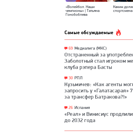
«Волейбол. Наши
Каким долж
чемпионы» | Татьяна
спортсмена
Гонобоблева
Самые обсуждаемые
69
Медиалига (МКС)
Отстраненный за употребле
Заболотный стал игроком м
клуба рэпера Басты
30
РПЛ
Кузьмичев: «Как агенты мог
запросить у «Галатасарая» 
за трансфер Батракова?!»
26
Испания
«Реал» и Винисиус продлили
до 2032 года