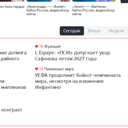
но быть сердце
«Краснодар» — «Ахмат»:
«Зенит» — «Балтика»:
«Спар
Кубок России, видеообзор
Кубок России, видеообзор
Кубок
матча
матча
матча
Сегодня
Вчера
Неделя
16
Франция
ние допинга
L'Equipe: «ПСЖ» допускает уход
едийного
Сафонова летом 2027 года
14
Чемпионат мира
УЕФА продолжит бойкот чемпионата
ли
мира, несмотря на извинения
7 миллионов
Инфантино
 контракт