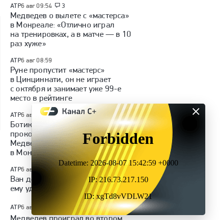
ATP
6 авг 09:54
3
Медведев о вылете с «мастерса»
в Монреале: «Отлично играл
на тренировках, а в матче — в 10
раз хуже»
ATP
6 авг 08:59
Руне пропустит «мастерс»
в Цинциннати, он не играет
с октября и занимает уже 99-е
место в рейтинге
ATP
6 авг 08:41
Ботик ван де Зандсхюлп
прокомментировал победу над
Медведевым на турнире
в Монреале
ATP
6 авг 06:23
Ван де Зандсхюлп объяснил, как
ему удалось обыграть Медведева
ATP
6 авг 03:50
18
Медведев проиграл во втором