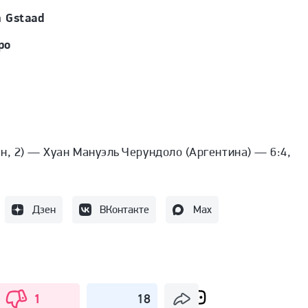
 Gstaad
ро
н, 2) —
Хуан Мануэль Черундоло (Аргентина) —
6:4,
Дзен
ВКонтакте
Max
1
18