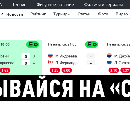
А
Теннис
Фигурное катание
Фильмы и сериалы
Новости
Рейтинг
Турниры
Статьи
Фото
Видео
 18:00
Не начался, 21:00
Не начался, 2
0
-
Йович
М. Андреева
М. Джой
3
0
-
Корнеева
Л. Фернандес
Л. Самсо
4
1.63
1.25
4.00
3.10
1.37