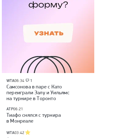
WTA
06:34
1
Самсонова в паре с Като
переиграли Эалу и Уильямс
на турнире в Торонто
ATP
06:21
Тиафо снялся с турнира
в Монреале
WTA
03:42