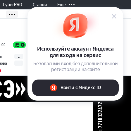
CyberPRO
Ставки
Еще
Завершен, 01:00
2:00
Все матчи
-
2
нт
И. Легечка
6
ATP
-
0
нова
(Торонто, Канада)
А. Блокс
3
1.40
2.95