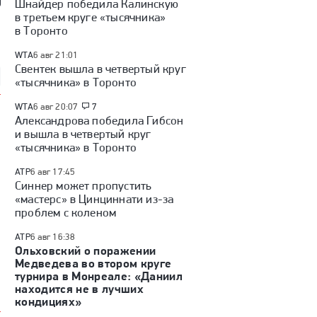
Шнайдер победила Калинскую
в третьем круге «тысячника»
так» — «Оренбург»:
«Факел» — «Динамо»
Куда перейдет Кузнецов /
 России, видеообзор
(Москва): Кубок России,
Глотов в СКА / трансферы
в Торонто
видеообзор матча
КХЛ
WTA
6 авг 21:01
Свентек вышла в четвертый круг
«тысячника» в Торонто
WTA
6 авг 20:07
7
Александрова победила Гибсон
и вышла в четвертый круг
«тысячника» в Торонто
ATP
6 авг 17:45
Синнер может пропустить
«мастерс» в Цинциннати из-за
проблем с коленом
ATP
6 авг 16:38
Ольховский о поражении
Медведева во втором круге
турнира в Монреале: «Даниил
находится не в лучших
кондициях»