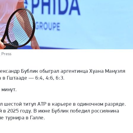
 Press
лександр Бублик обыграл аргентинца Хуана Мануэля
в Гштааде — 6:4, 4:6, 6:3.
 минут.
л шестой титул ATP в карьере в одиночном разряде.
й в 2025 году. В июне Бублик победил россиянина
е турнира в Галле.