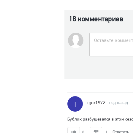
18 комментариев
igor1972
I
год назад
Бублик разбушевался в этом сез
Ответить
8
1