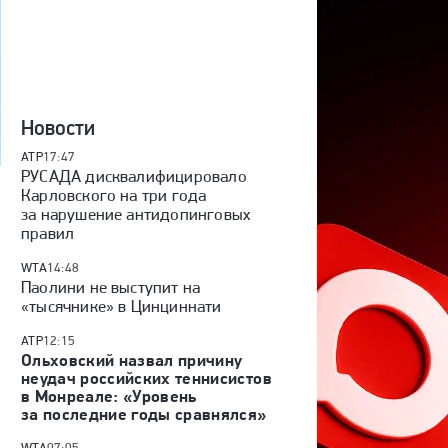
Новости
ATP
17:47
РУСАДА дисквалифицировало
Карловского на три года
за нарушение антидопинговых
правил
WTA
14:48
Паолини не выступит на
«тысячнике» в Цинциннати
ATP
12:15
Ольховский назвал причину
неудач российских теннисистов
в Монреале: «Уровень
за последние годы сравнялся»
WTA
07:05