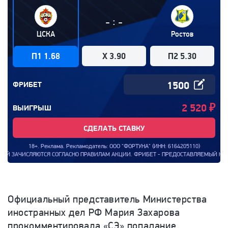
:
-
-
ЦСКА
Ростов
П1 1.68
X 3.90
П2 5.30
ФРИБЕТ
2 520
₽
ВЫИГРЫШ
СДЕЛАТЬ СТАВКУ
18+. Реклама. Рекламодатель: ООО "ФОРТУНА" (ИНН: 6164205110)
ЗАЧИСЛЯЮТСЯ СОГЛАСНО ПРАВИЛАМ АКЦИИ. ФРИБЕТ - ПРЕДОСТАВЛЯЕМЫЙ КОМПАНИЕ
Официальный представитель Министерства
иностранных дел РФ Мария Захарова
прокомментировала «СЭ» попадание