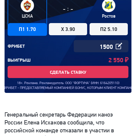
:
-
-
ЦСКА
Ростов
П1 1.70
X 3.90
П2 5.10
ФРИБЕТ
2 550
₽
ВЫИГРЫШ
СДЕЛАТЬ СТАВКУ
18+. Реклама. Рекламодатель: ООО "ФОРТУНА" (ИНН: 6164205110)
БЕТ - ПРЕДОСТАВЛЯЕМЫЙ КОМПАНИЕЙ БОНУС, КОТОРЫМ КЛИЕНТ КОМПАНИИ МОЖЕТ ВО
Генеральный секретарь Федерации каноэ
России Елена Исхакова сообщила, что
российской команде отказали в
участии в