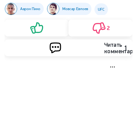
Аарон Пико
Мовсар Евлоев
UFC
2
Читать
1
комментари