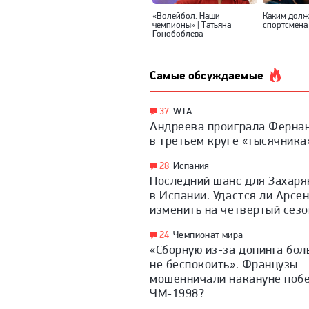
«Волейбол. Наши
Каким долж
чемпионы» | Татьяна
спортсмена
Гонобоблева
Самые обсуждаемые
37
WTA
Андреева проиграла Ферна
в третьем круге «тысячника
28
Испания
Последний шанс для Захаря
в Испании. Удастся ли Арсен
изменить на четвертый сезо
24
Чемпионат мира
«Сборную из-за допинга бо
не беспокоить». Французы
мошенничали накануне поб
ЧМ-1998?