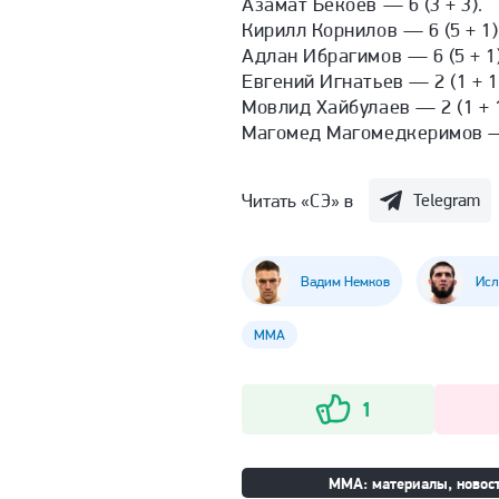
Азамат Бекоев — 6 (3 + 3).
Кирилл Корнилов — 6 (5 + 1)
Адлан Ибрагимов — 6 (5 + 1)
Евгений Игнатьев — 2 (1 + 1
Мовлид Хайбулаев — 2 (1 + 1
Магомед Магомедкеримов — 
Читать «СЭ» в
Telegram
Вадим Немков
Исл
ММА
1
ММА: материалы, новост