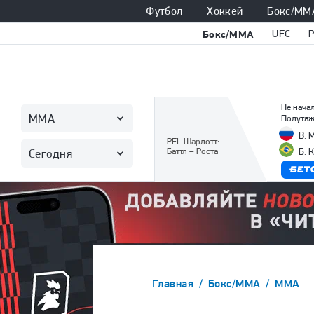
Футбол
Хоккей
Бокс/ММ
Бокс/ММА
UFC
Не начал
ММА
Полутяж
В. 
PFL Шарлотт:
Баттл – Роста
Б. 
Сегодня
Главная
Бокс/ММА
ММА