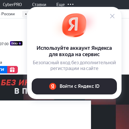
CyberPRO
Ставки
Еще
 России
 07:00
Все матчи
с
та