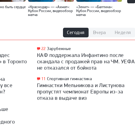
но быть сердце
«Краснодар» — «Ахмат»:
«Зенит» — «Балтика»:
«Спар
Кубок России, видеообзор
Кубок России, видеообзор
Кубок
матча
матча
матча
Сегодня
Вчера
Неделя
22
Зарубежные
ндес
КАФ поддержала Инфантино после
» в Торонто
скандала с продажей прав на ЧМ. УЕФА
не отказался от бойкота
на
11
Спортивная гимнастика
у все
Гимнастки Мельникова и Листунова
н?
пропустят чемпионат Европы из-за
отказа в выдаче виз
льше
едного