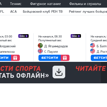
А
Теннис
Фигурное катание
Фильмы и сериалы
PFL
ACA
Бойцовский клуб РЕН ТВ
Рейтинг лучших бойцов
ся, 03:00
Не начался, 06:30
Не начался,
елый вес
Полутяжелый вес
Средний ве
Молдавский
Д. Ягшимурадов
Б. Батл
Каппелозза
С. Пауэлл
Д. Рос