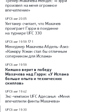
Тренер Махачева Мендес: «Гэрри
произвел на меня огромное
впечатление»
UFC
6 авг 20:05
Уиттакер считает, что Махачев
проиграет Гэрри в поединке
на турнире UFC 330
UFC
6 авг 19:59
1
Менеджер Махачева Абдель-Азиз:
«Камару Усман стал бы отличным
соперником для Ислама»
UFC
6 авг 19:59
Кияшко верит в победу
Махачева над Гэрри: «У Ислама
больше опыта и технических
скиллов»
UFC
6 авг 19:42
Экс-чемпион UFC Адесанья: «Меня
впечатлили финты Махачева»
UFC
6 авг 19:30