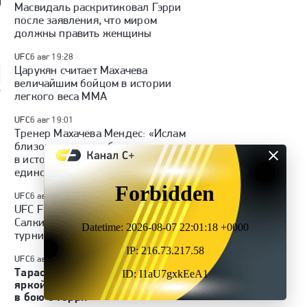
Масвидаль раскритиковал Гэрри
так» — «Оренбург»:
«Факел» — «Динамо»
Куда перейдет Кузнецов /
после заявления, что миром
 России, видеообзор
(Москва): Кубок России,
Глотов в СКА / трансферы
должны править женщины
видеообзор матча
КХЛ
UFC
6 авг 19:28
Царукян считает Махачева
величайшим бойцом в истории
легкого веса ММА
UFC
6 авг 19:01
Тренер Махачева Мендес: «Ислам
близок к тому, чтобы стать лучшим
в истории смешанных
единоборств»
UFC
6 авг 16:00
UFC Fight Night 284 Гамрот —
Салкиллд: дата и время, кард
турнира, где смотреть трансляцию
UFC
6 авг 15:50
Тарасов ждет от Махачева
яркой и уверенной победы
в бою с Гэрри