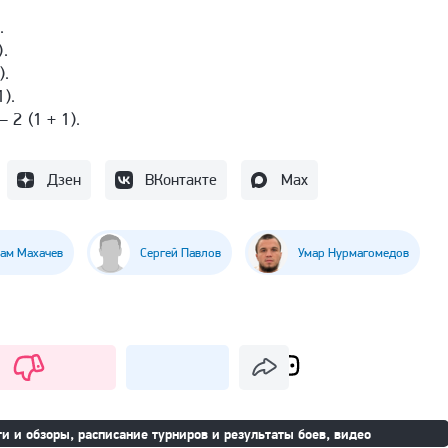
.
.
).
).
2 (1 + 1).
Дзен
ВКонтакте
Max
ам Махачев
Сергей Павлов
Умар Нурмагомедов
и и обзоры, расписание турниров и результаты боев, видео