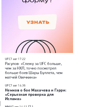
UFC
7 авг 17:22
Расулов: «Слежу за UFC больше,
чем за НХЛ, точно посмотрел
больше боев Шары Буллета, чем
матчей Овечкина»
UFC
7 авг 14:36
Немков о бое Махачева и Гэрри:
«Серьезная проверка для
Ислама»
ММА
7 авг 14:12
1