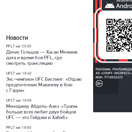
Новости
PFL
7 авг 20:00
Денис Гольцов — Хасан Межиев:
дата и время боя PFL, где
смотреть трансляцию
UFC
7 авг 18:40
Экс-чемпион UFC Биспинг: «Отдаю
предпочтение Махачеву в бою
с Гэрри»
UFC
7 авг 18:09
Менеджер Абдель-Азиз: «Трапм
больше всех любит двух бойцов
UFC — это Гейджи и Хабиб»
PFL
7 авг 18:00