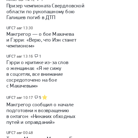
Призер чемпионата Свердловской
области по рукопашному бою
Галишев погиб в ДТП
UFC
7 авг 13:30
Макгрегор — о бое Махачева
и Гэрри: «Верю, что Иэн станет
чемпионом»
UFC
7 авг 13:16
1
Гэрри о критике из-за слов
о женщинах: «Я не сижу
в соцсетях, все внимание
сосредоточено на бое
с Махачевым»
UFC
7 авг 10:17
5
Макгрегор сообщил о начале
подготовки к возвращению
в октагон: «Никаких обходных
путей и оправданий»
UFC
7 авг 00:48