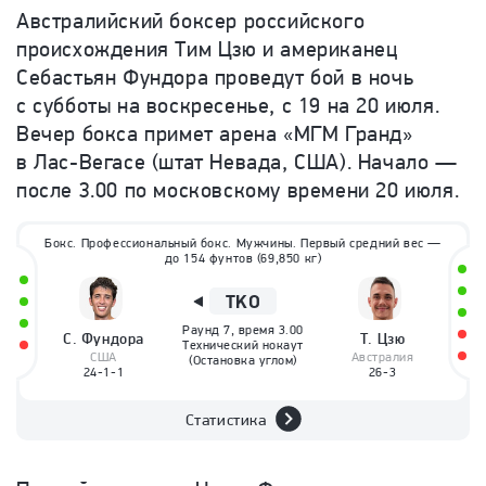
Австралийский боксер российского
происхождения Тим Цзю и американец
Себастьян Фундора проведут бой в ночь
с субботы на воскресенье, с 19 на 20 июля.
Вечер бокса примет арена «МГМ Гранд»
в Лас-Вегасе (штат Невада, США). Начало —
после 3.00 по московскому времени 20 июля.
Бокс. Профессиональный бокс.
Мужчины. Первый средний вес —
до 154 фунтов (69,850 кг)
TKO
Раунд
7
, время
3.00
С.
Фундора
Т.
Цзю
Технический нокаут
США
Австралия
(Остановка углом)
24-1-1
26-3
Статистика