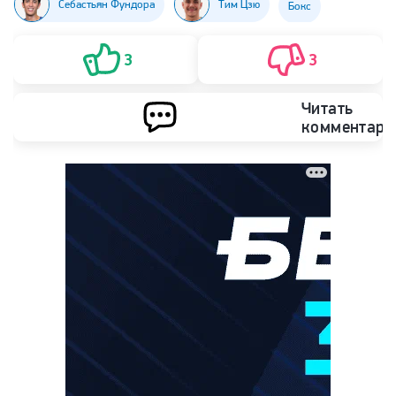
Себастьян Фундора
Тим Цзю
Бокс
3
3
Читать
комментари