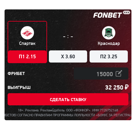
:
-
-
Спартак
Краснодар
П1 2.15
X 3.60
П2 3.25
ФРИБЕТ
32 250
₽
ВЫИГРЫШ
СДЕЛАТЬ СТАВКУ
18+. Реклама. Рекламодатель: ООО «ФОНКОР». ИНН 7726752148
 СОГЛАСНО ПРАВИЛАМ ПРОГРАММЫ ЛОЯЛЬНОСТИ «БОНУС ЗА РЕГИСТРАЦИЮ ДО 15000»