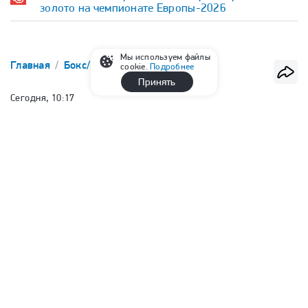
золото на чемпионате Европы-2026
Мы используем файлы
Главная
Бокс/ММА
ММА
UFC
cookie.
Подробнее
Принять
Сегодня, 10:17
Макгрегор сообщил о начале
подготовки к возвращению в
октагон: «Никаких обходных путей
и оправданий»
Алина Савинова