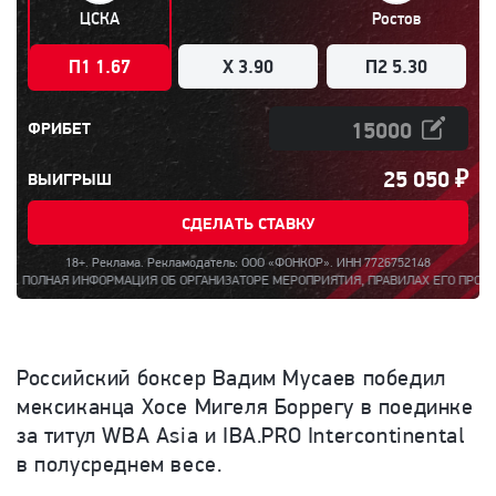
ЦСКА
Ростов
П1 1.67
X 3.90
П2 5.30
ФРИБЕТ
25 050
₽
ВЫИГРЫШ
СДЕЛАТЬ СТАВКУ
18+. Реклама. Рекламодатель: ООО «ФОНКОР». ИНН 7726752148
Я ИНФОРМАЦИЯ ОБ ОРГАНИЗАТОРЕ МЕРОПРИЯТИЯ, ПРАВИЛАХ ЕГО ПРОВЕДЕНИЯ, КОЛ
Российский боксер Вадим Мусаев победил
мексиканца Хосе Мигеля Боррегу в поединке
за титул WBA Asia и IBA.PRO Intercontinental
в полусреднем весе.