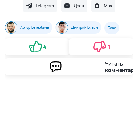
Telegram
Дзен
Max
Артур Бетербиев
Дмитрий Бивол
Бокс
4
1
Читать
комментари