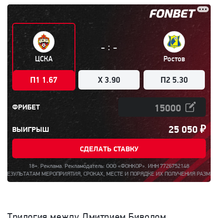
:
-
-
ЦСКА
Ростов
П1 1.67
X 3.90
П2 5.30
ФРИБЕТ
25 050
₽
ВЫИГРЫШ
СДЕЛАТЬ СТАВКУ
18+. Реклама. Рекламодатель: ООО «ФОНКОР». ИНН 7726752148
АМ МЕРОПРИЯТИЯ, СРОКАХ, МЕСТЕ И ПОРЯДКЕ ИХ ПОЛУЧЕНИЯ РАЗМЕЩЕНА НА САЙТЕ
Трилогия между Дмитрием Биволом