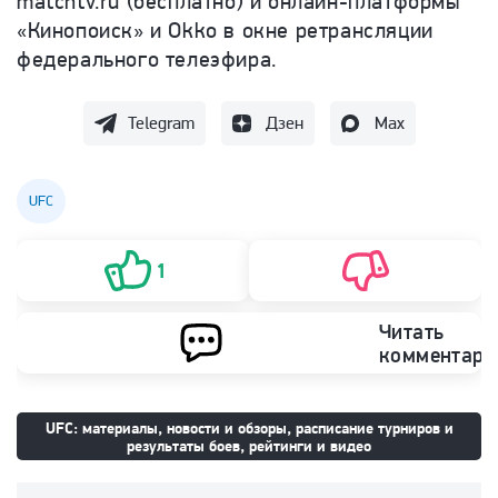
matchtv.ru (бесплатно) и онлайн-платформы
«Кинопоиск» и Okko в окне ретрансляции
федерального телеэфира.
Telegram
Дзен
Max
UFC
1
Читать
комментари
UFC: материалы, новости и обзоры, расписание турниров и
результаты боев, рейтинги и видео