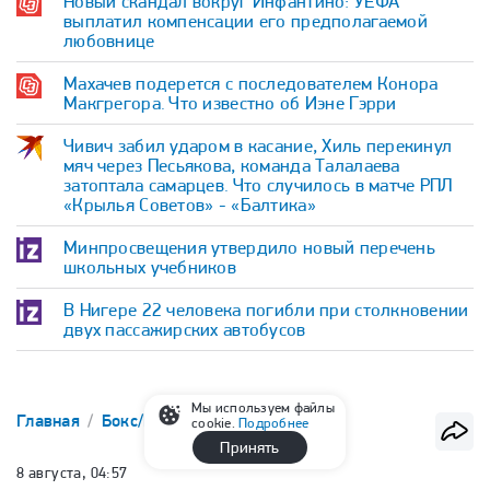
Новый скандал вокруг Инфантино: УЕФА
выплатил компенсации его предполагаемой
любовнице
Махачев подерется с последователем Конора
Макгрегора. Что известно об Иэне Гэрри
Чивич забил ударом в касание, Хиль перекинул
мяч через Песьякова, команда Талалаева
затоптала самарцев. Что случилось в матче РПЛ
«Крылья Советов» - «Балтика»
Минпросвещения утвердило новый перечень
школьных учебников
В Нигере 22 человека погибли при столкновении
двух пассажирских автобусов
Мы используем файлы
Главная
Бокс/ММА
ММА
PFL
cookie.
Подробнее
Принять
8 августа, 04:57