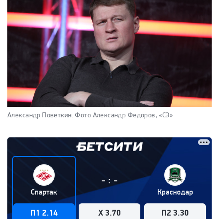
Александр Поветкин.
Фото Александр Федоров, «СЭ»
:
-
-
Спартак
Краснодар
П1 2.14
X 3.70
П2 3.30