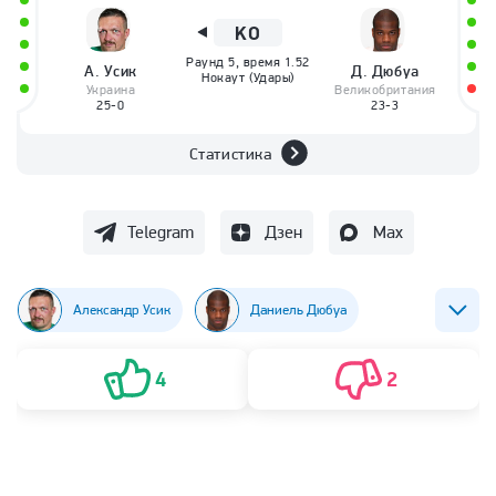
KO
Раунд
5
, время
1.52
А.
Усик
Д.
Дюбуа
Нокаут (Удары)
Украина
Великобритания
25-0
23-3
Статистика
Telegram
Дзен
Max
Александр Усик
Даниель Дюбуа
Бокс
Александр Поветкин
4
2