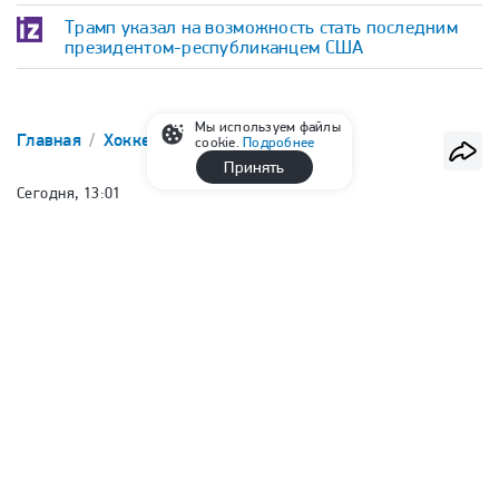
Трамп указал на возможность стать последним
президентом-республиканцем США
Мы используем файлы
Главная
Хоккей
КХЛ
cookie.
Подробнее
Принять
Сегодня, 13:01
СКА подписал контракт с
защитником Миромановым
Сергей Филин