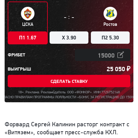
:
-
-
ЦСКА
Ростов
П1 1.67
X 3.90
П2 5.30
ФРИБЕТ
25 050
₽
ВЫИГРЫШ
СДЕЛАТЬ СТАВКУ
18+. Реклама. Рекламодатель: ООО «ФОНКОР». ИНН 7726752148
ПРАВИЛАМ ПРОГРАММЫ ЛОЯЛЬНОСТИ «БОНУС ЗА РЕГИСТРАЦИЮ ДО 15000». ПОЛНАЯ И
Форвард Сергей Калинин расторг контракт с
«Витязем», сообщает пресс-служба КХЛ.