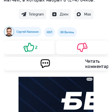
Telegram
Дзен
Max
Сергей Калинин
КХЛ
ХК Витязь
2
Читать
комментари