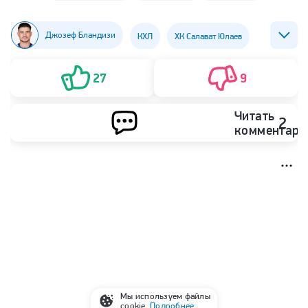
Джозеф Бландизи
КХЛ
ХК Салават Юлаев
ХК СКА
27
9
Читать
2
комментари
Мы используем файлы
cookie.
Подробнее