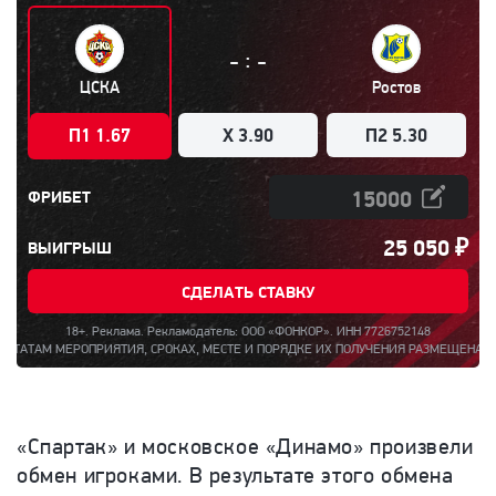
:
-
-
ЦСКА
Ростов
П1 1.67
X 3.90
П2 5.30
ФРИБЕТ
25 050
₽
ВЫИГРЫШ
СДЕЛАТЬ СТАВКУ
18+. Реклама. Рекламодатель: ООО «ФОНКОР». ИНН 7726752148
ПРИЯТИЯ, СРОКАХ, МЕСТЕ И ПОРЯДКЕ ИХ ПОЛУЧЕНИЯ РАЗМЕЩЕНА НА САЙТЕ FON.BE
«Спартак» и московское «Динамо» произвели
обмен игроками. В результате этого обмена