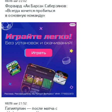
КХЛ
6 авг 22:02
Форвард «Ак Барса» Саберзянов:
«Всегда хочется пробиться
в основную команду»
КХЛ
6 авг 21:52
Гатиятулин — после матча с