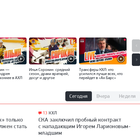
ьин —
Илья Сорокин: средний
Трансферы КХЛ: кто
«Вряд
Андрея
сезон, драки вратарей,
усилился лучше всех, кто
интер
хоккее в АХЛ
досуг и другое
перейдет в «Ак Барс»
Ники
Сегодня
Вчера
Неделя
13
КХЛ
к» только
СКА заключил пробный контракт
олжен стать
с нападающим Игорем Ларионовым-
младшим