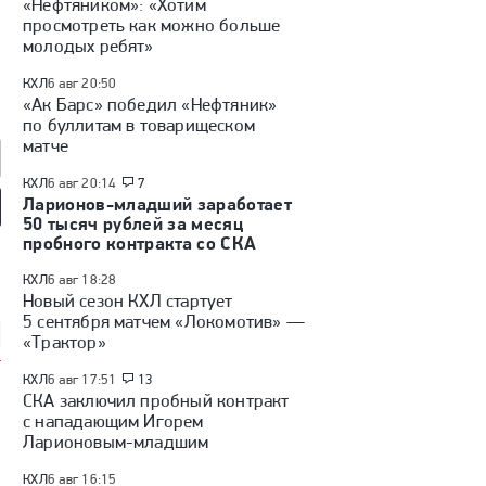
«Нефтяником»: «Хотим
просмотреть как можно больше
молодых ребят»
КХЛ
6 авг 20:50
«Ак Барс» победил «Нефтяник»
по буллитам в товарищеском
матче
КХЛ
6 авг 20:14
7
Ларионов-младший заработает
50 тысяч рублей за месяц
пробного контракта со СКА
 ли вернусь в КХЛ»:
Интервью Барабанова:
«Никогда не мечтал играть
вью Александра
самый дорогой игрок КХЛ,
в НХЛ». Интервью Захара
шина
плей-офф, слухи
Бардакова
КХЛ
6 авг 18:28
Новый сезон КХЛ стартует
5 сентября матчем «Локомотив» —
«Трактор»
КХЛ
6 авг 17:51
13
СКА заключил пробный контракт
с нападающим Игорем
Ларионовым-младшим
КХЛ
6 авг 16:15