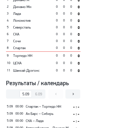
0
2
Динамо Мн
0
0
0
0
3
Лада
0
0
0
0
4
Локомотив
0
0
0
0
5
Северсталь
0
0
0
0
6
СКА
0
0
0
0
7
Сочи
0
0
0
0
8
Спартак
0
0
0
0
9
Торпедо НН
0
0
0
0
10
ЦСКА
0
0
0
0
11
Шанхай Дрэгонс
0
0
0
0
Результаты / календарь
5.09
6.09
7.09
8.09
9.09
10.09
5.09
00:00
Спартак – Торпедо НН
- : -
5.09
00:00
Ак Барс – Сибирь
- : -
5.09
00:00
СКА – Лада
- : -
5.09
00:00
Автомобилист – Динамо М