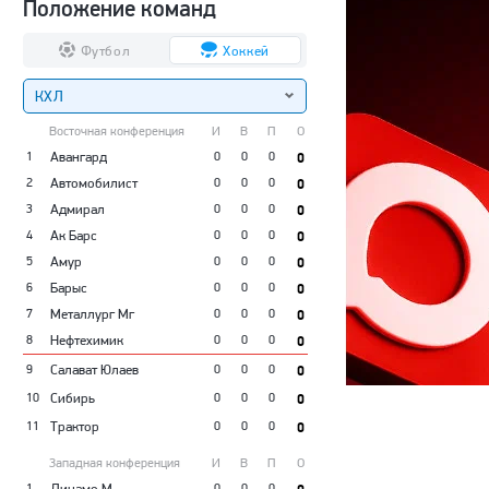
Положение команд
Футбол
Хоккей
КХЛ
Восточная конференция
И
В
П
О
1
Авангард
0
0
0
0
2
Автомобилист
0
0
0
0
3
Адмирал
0
0
0
0
4
Ак Барс
0
0
0
0
5
Амур
0
0
0
0
6
Барыс
0
0
0
0
7
Металлург Мг
0
0
0
0
8
Нефтехимик
0
0
0
0
9
Салават Юлаев
0
0
0
0
10
Сибирь
0
0
0
0
11
Трактор
0
0
0
0
Западная конференция
И
В
П
О
1
Динамо М
0
0
0