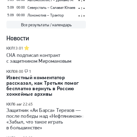
- : -
5.09
00:00
Северсталь – Салават Юлаев
- : -
5.09
00:00
Локомотив – Трактор
- : -
Все результаты / календарь
Новости
КХЛ
13:01
СКА подписал контракт
с защитником Миромановым
КХЛ
08:00
1
Известный комментатор
рассказал, как Третьяк помог
бесплатно вернуть в Россию
хоккейные архивы
КХЛ
6 авг 22:45
Защитник «Ак Барса» Терехов —
после победы над «Нефтяником»:
«Забыл, что такое играть
в большинстве»