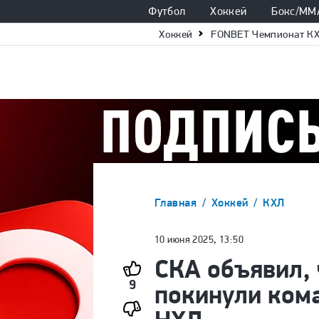
Футбол
Хоккей
Бокс/ММ
Хоккей
FONBET Чемпионат К
Главная
Хоккей
КХЛ
10 июня 2025, 13:50
СКА объявил,
9
покинули ком