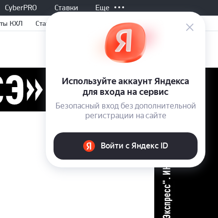
CyberPRO
Ставки
Еще
ты КХЛ
Статьи