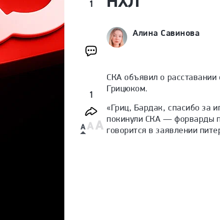
НХЛ
1
Алина Савинова
СКА объявил о расставании
Грицюком.
1
«Гриц, Бардак, спасибо за 
покинули СКА — форварды п
говорится в заявлении пите