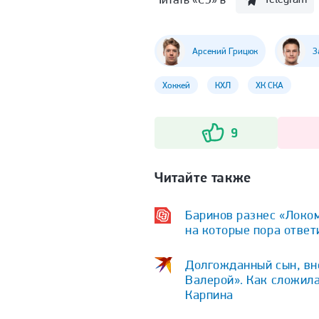
Арсений Грицюк
З
Хоккей
КХЛ
ХК СКА
9
Читайте также
Баринов разнес «Локом
на которые пора ответ
Долгожданный сын, вне
Валерой». Как сложила
Карпина