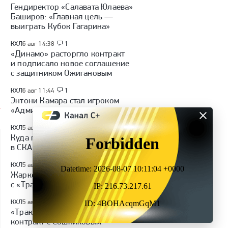
Гендиректор «Салавата Юлаева»
Баширов: «Главная цель —
выиграть Кубок Гагарина»
КХЛ
6 авг 14:38
1
«Динамо» расторгло контракт
и подписало новое соглашение
с защитником Ожигановым
КХЛ
6 авг 11:44
1
Энтони Камара стал игроком
«Адмирала»
КХЛ
5 авг 20:20
Куда перейдет Кузнецов / Глотов
в СКА / последние трансферы КХЛ
КХЛ
5 авг 18:39
Жарков заключил новый контракт
с «Трактором»
КХЛ
5 авг 18:29
«Трактор» подписал пробный
контракт с Сошниковым