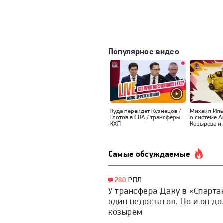
Популярное видео
Куда перейдет Кузнецов /
Михаил Ил
Глотов в СКА / трансферы
о системе 
КХЛ
Козырева и 
Самые обсуждаемые
280
РПЛ
У трансфера Даку в «Спарта
один недостаток. Но и он д
козырем