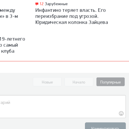
12
Зарубежные
 между
Инфантино теряет власть. Его
м» в 3-м
переизбрание под угрозой.
Юридическая колонка Зайцева
19-летнего
то самый
 клуба
Новые
Начало
Популярные
Комментировать