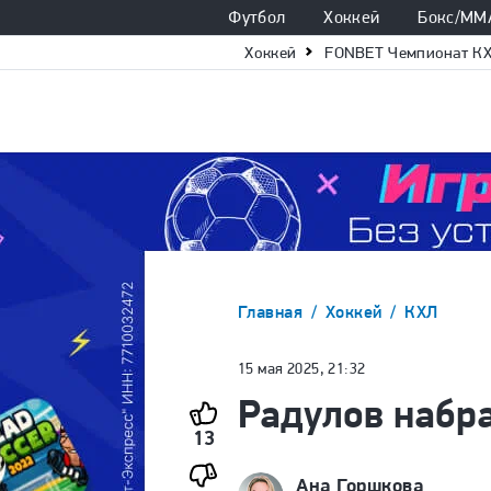
Футбол
Хоккей
Бокс/ММ
Хоккей
FONBET Чемпионат К
Главная
Хоккей
КХЛ
15 мая 2025, 21:32
Радулов набра
13
Ана Горшкова