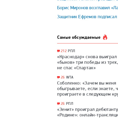
Борис Миронов возглавил «Л
Защитник Ефремов подписал 
Самые обсуждаемые
212
РПЛ
«Краснодар» снова выиграл 
«быков» три победы из трех
не спас «Спартак»
26
WTA
Соболенко: «Зачем вы меня
обыгрываете, если знаете, 
проиграете в следующем кр
26
РПЛ
«Зенит» проиграл дебютант
«Родине»: онлайн-трансляц