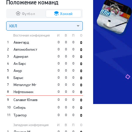
Положение команд
Футбол
Хоккей
КХЛ
Восточная конференция
И
В
П
О
1
Авангард
0
0
0
0
2
Автомобилист
0
0
0
0
3
Адмирал
0
0
0
0
4
Ак Барс
0
0
0
0
5
Амур
0
0
0
0
6
Барыс
0
0
0
0
7
Металлург Мг
0
0
0
0
8
Нефтехимик
0
0
0
0
9
Салават Юлаев
0
0
0
0
10
Сибирь
0
0
0
0
11
Трактор
0
0
0
0
Западная конференция
И
В
П
О
1
Динамо М
0
0
0