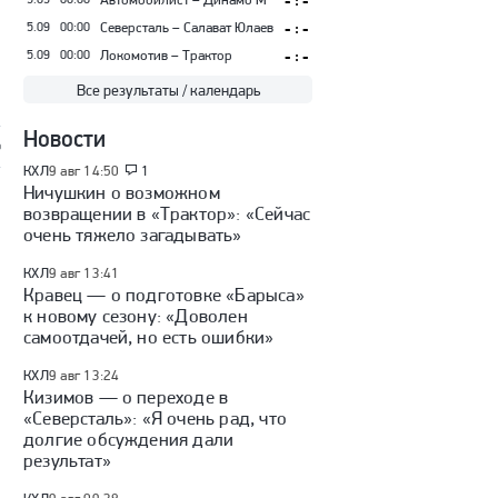
- : -
5.09
00:00
Северсталь – Салават Юлаев
- : -
5.09
00:00
Локомотив – Трактор
- : -
Все результаты / календарь
Новости
%
КХЛ
9 авг 14:50
1
Ничушкин о возможном
возвращении в «Трактор»: «Сейчас
очень тяжело загадывать»
КХЛ
9 авг 13:41
Кравец — о подготовке «Барыса»
к новому сезону: «Доволен
самоотдачей, но есть ошибки»
КХЛ
9 авг 13:24
Кизимов — о переходе в
«Северсталь»: «Я очень рад, что
долгие обсуждения дали
результат»