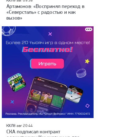
КХЛ
9 авг 09:38
Артамонов: «Воспринял переход в
«Северсталь» с радостью и как
вызов»
КХЛ
8 авг 20:44
СКА подписал контракт