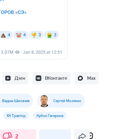
Дзен
ВКонтакте
Max
Вадим Шипачев
Сергей Мозякин
ХК Трактор
Кубок Гагарина
2