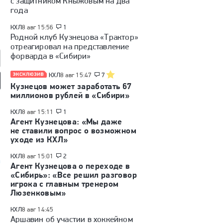
с защитником Кныжовым на два
года
КХЛ
8 авг 15:56
1
Родной клуб Кузнецова «Трактор»
отреагировал на представление
форварда в «Сибири»
КХЛ
8 авг 15:47
7
Кузнецов может заработать 67
миллионов рублей в «Сибири»
 ли вернусь в КХЛ»:
Интервью Барабанова:
«Никогда не мечтал играть
вью Александра
самый дорогой игрок КХЛ,
в НХЛ». Интервью Захара
шина
плей-офф, слухи
Бардакова
КХЛ
8 авг 15:11
1
Агент Кузнецова: «Мы даже
не ставили вопрос о возможном
уходе из КХЛ»
КХЛ
8 авг 15:01
2
а
Агент Кузнецова о переходе в
«Сибирь»: «Все решил разговор
игрока с главным тренером
Люзенковым»
КХЛ
8 авг 14:45
Аршавин об участии в хоккейном