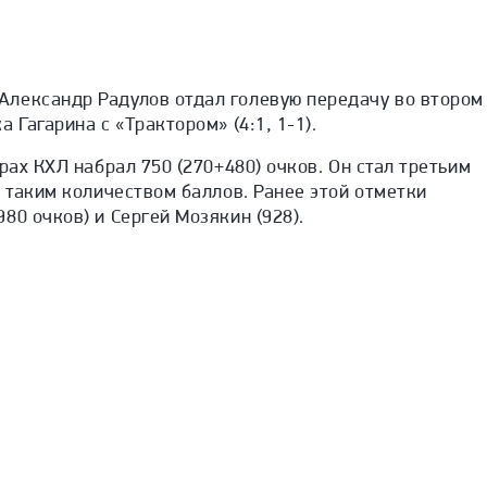
лександр Радулов отдал голевую передачу во втором
 Гагарина с «Трактором» (4:1, 1-1).
рах КХЛ набрал 750 (270+480) очков. Он стал третьим
с таким количеством баллов. Ранее этой отметки
80 очков) и Сергей Мозякин (928).