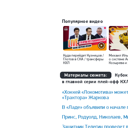
Популярное видео
Куда перейдет Кузнецов /
Михаил Ил
Глотов в СКА / трансферы
о системе 
КХЛ
Козырева и 
Материалы сюжета:
Кубок
в главной серии плей-офф КХ
«Хоккей «Локомотива» может 
«Трактора» Жаркова
В «Ладе» объявили о начале
Принс, Родуолд, Николаев, М
Защитник Телегин проведет в