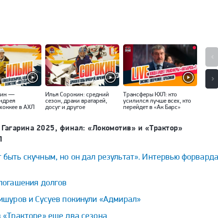
ьин —
Илья Сорокин: средний
Трансферы КХЛ: кто
«Вряд
Андрея
сезон, драки вратарей,
усилился лучше всех, кто
интер
хоккее в АХЛ
досуг и другое
перейдет в «Ак Барс»
Ники
 Гагарина 2025, финал: «Локомотив» и «Трактор»
Л
быть скучным, но он дал результат». Интервью форвард
 погашения долгов
ишуров и Сусуев покинули «Адмирал»
 «Тракторе» еще два сезона