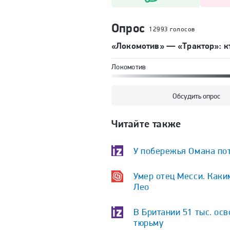
Опрос
12993 голосов
«Локомотив» — «Трактор»: кт
Локомотив
Обсудить опрос
Читайте также
У побережья Омана пот
Умер отец Месси. Каки
Лео
В Британии 51 тыс. ос
тюрьму