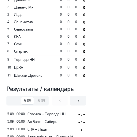
0
2
Динамо Мн
0
0
0
0
3
Лада
0
0
0
0
4
Локомотив
0
0
0
0
5
Северсталь
0
0
0
0
6
СКА
0
0
0
0
7
Сочи
0
0
0
0
8
Спартак
0
0
0
0
9
Торпедо НН
0
0
0
0
10
ЦСКА
0
0
0
0
11
Шанхай Дрэгонс
0
0
0
0
Результаты / календарь
5.09
6.09
7.09
8.09
9.09
10.09
5.09
00:00
Спартак – Торпедо НН
- : -
5.09
00:00
Ак Барс – Сибирь
- : -
5.09
00:00
СКА – Лада
- : -
5.09
00:00
Автомобилист – Динамо М