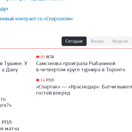
аду»
новый контракт со «Спартаком»
Сегодня
Вчера
Неделя
20
WTA
в Тушине. У
Самсонова проиграла Рыбакиной
, а Даку
в четвертом круге турнира в Торонто
14
РПЛ
«Спартак» — «Краснодар»: Батчи выве
гостей вперед
что
уге?»
у РПЛ
ия матча