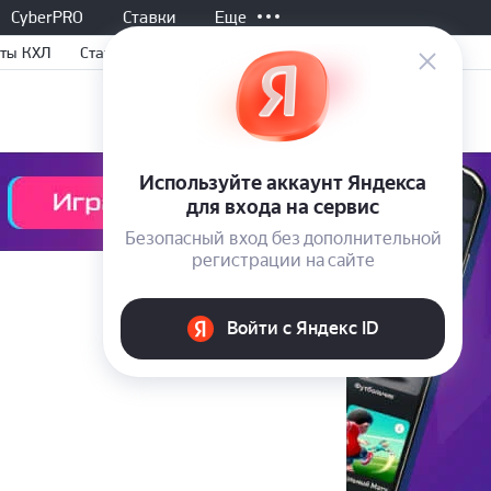
CyberPRO
Ставки
Еще
ты КХЛ
Статьи