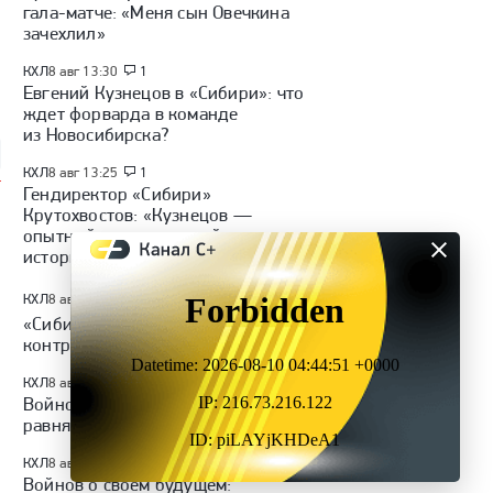
гала-матче: «Меня сын Овечкина
зачехлил»
КХЛ
8 авг 13:30
1
Евгений Кузнецов в «Сибири»: что
ждет форварда в команде
из Новосибирска?
КХЛ
8 авг 13:25
1
Гендиректор «Сибири»
Крутохвостов: «Кузнецов —
опытный игрок со своей
историей»
КХЛ
8 авг 13:18
35
л
«Сибирь» объявила о подписании
контракта с Евгением Кузнецовым
КХЛ
8 авг 12:32
Войнов о Зубове: «Я на него
равнялся, смотрел его игры»
КХЛ
8 авг 12:14
2
Войнов о своем будущем: