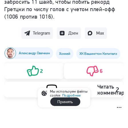
забросить 11 шайб, чтобы побить рекорд
Гретцки по числу голов с учетом плей-офф
(1006 против 1016).
Telegram
Дзен
Max
Александр Овечкин
Хоккей
ХК Вашингтон Кэпиталз
2
6
Читать
2
Мы используем файлы
комментари
cookie.
Подробнее
Принять