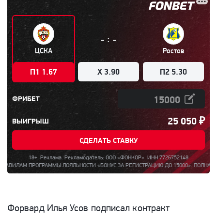
:
-
-
ЦСКА
Ростов
П1 1.67
X 3.90
П2 5.30
ФРИБЕТ
25 050
₽
ВЫИГРЫШ
СДЕЛАТЬ СТАВКУ
18+. Реклама. Рекламодатель: ООО «ФОНКОР». ИНН 7726752148
 ПРОГРАММЫ ЛОЯЛЬНОСТИ «БОНУС ЗА РЕГИСТРАЦИЮ ДО 15000». ПОЛНАЯ ИНФОРМАЦИ
Форвард Илья Усов подписал контракт