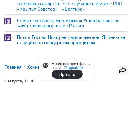
затоптала самарцев. Что случилось в матче РПЛ
«Крылья Советов» - «Балтика»
Семью «веселого молочника» Уолкера пока не
захотели выдворять из России
Посол России Ноздрев раскритиковал Японию за
позицию по неядерным принципам
Мы используем файлы
Главная
Хоккей
КХЛ
cookie.
Подробнее
Принять
8 августа, 13:18
«Сибирь» объявила о подписании
контракта с Евгением Кузнецовым
Кузнецов подписал контракт с «Сибирью» на один год
Руслан Минаев