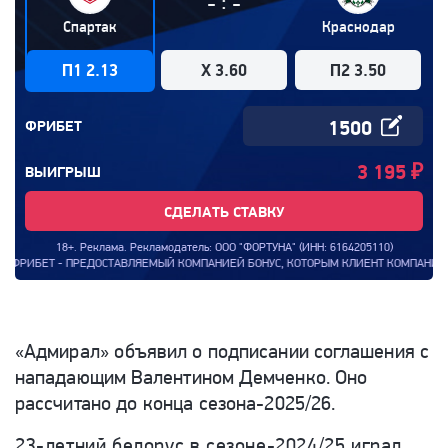
:
-
-
Спартак
Краснодар
П1 2.13
X 3.60
П2 3.50
ФРИБЕТ
3 195
₽
ВЫИГРЫШ
СДЕЛАТЬ СТАВКУ
18+. Реклама. Рекламодатель: ООО "ФОРТУНА" (ИНН: 6164205110)
Т - ПРЕДОСТАВЛЯЕМЫЙ КОМПАНИЕЙ БОНУС, КОТОРЫМ КЛИЕНТ КОМПАНИИ МОЖЕТ ВОСП
«
Адмирал
»
объявил о
подписании соглашения с
нападающим Валентином Демченко. Оно
рассчитано до
конца
сезона-2025
/26.
23-летний
белорус в
сезоне-2024
/25 играл