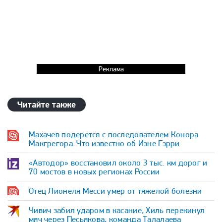
Реклама
Читайте также
Махачев подерется с последователем Конора
Макгрегора. Что известно об Иэне Гэрри
«Автодор» восстановил около 3 тыс. км дорог и
70 мостов в новых регионах России
Отец Лионеля Месси умер от тяжелой болезни
Чивич забил ударом в касание, Хиль перекинул
мяч через Песьякова, команда Талалаева