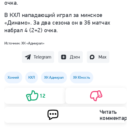
очка.
В КХЛ нападающий играл за минское
«
Динамо
»
. За два сезона он в 36 матчах
набрал 4 (2+2) очка.
Источник:
ХК «Адмирал»
Telegram
Дзен
Max
Хоккей
КХЛ
ХК Адмирал
ХК Юность
12
Читать
комментари