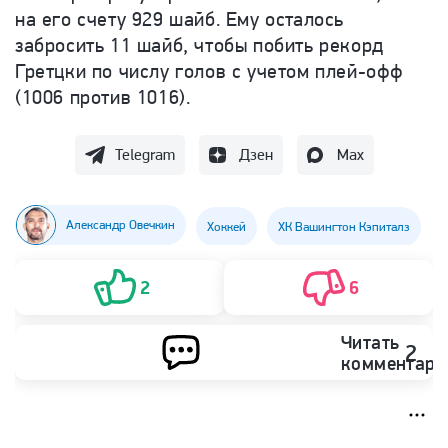
на его счету 929 шайб. Ему осталось
забросить 11 шайб, чтобы побить рекорд
Гретцки по числу голов с учетом плей-офф
(1006 против 1016).
Telegram
Дзен
Max
Александр Овечкин
Хоккей
ХК Вашингтон Кэпиталз
2
6
Читать
2
комментари