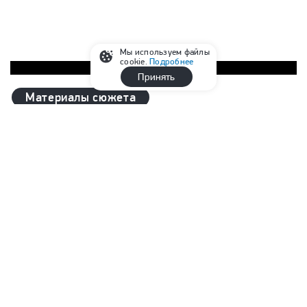
Мы используем файлы
cookie.
Подробнее
Реклама
Принять
Материалы сюжета
Овечкин побил великий рекорд Гретцки
по голам в НХЛ: новые достижения
Александра
Объявлены составы команд Овечкина
и Ковальчука на матч звезд в финальный
день ОвиCUP 2026
«А потом случились четыре гола». Овечкин:
мощь Русской Машины, Кубок Стэнли
и рекорд Гретцки, возвращение в НХЛ
«Официальный матч за «Динамо»? Сразу
откажусь». Новое интервью Овечкина —