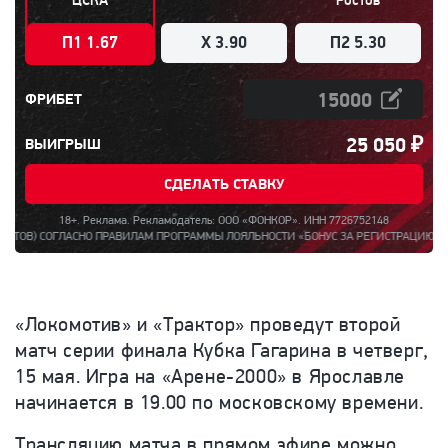
П1 1.67
X 3.90
П2 5.30
ФРИБЕТ
25 050
₽
ВЫИГРЫШ
СДЕЛАТЬ СТАВКУ
18+. Реклама. Рекламодатель: ООО «ФОНКОР». ИНН 7726752148
СНО ПРАВИЛАМ ПРОГРАММЫ ЛОЯЛЬНОСТИ «БОНУС ЗА РЕГИСТРАЦИЮ ДО 15000». ПОЛН
«Локомотив» и «Трактор» проведут второй
матч серии финала Кубка Гагарина в четверг,
15 мая. Игра
на «Арене-2000» в Ярославле
начинается в 19.00 по московскому времени.
Трансляцию матча в прямом эфире можно