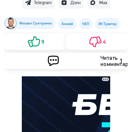
Telegram
Дзен
Max
Михаил Григоренко
Хоккей
КХЛ
ХК Трактор
9
4
Читать
1
комментари