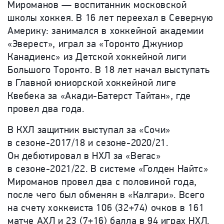
Мироманов — воспитанник московской
школы хоккея. В 16 лет переехал в Северную
Америку: занимался в хоккейной академии
«Эверест», играл за «Торонто Джуниор
Канадиенс» из Детской хоккейной лиги
Большого Торонто. В 18 лет начал выступать
в Главной юниорской хоккейной лиге
Квебека за «Акади-Батерст Тайтан», где
провел два года.
В КХЛ защитник выступал за «Сочи»
в сезоне-2017/18 и сезоне-2020/21.
Он дебютировал в НХЛ за «Вегас»
в сезоне-2021/22. В системе «Голден Найтс»
Мироманов провел два с половиной года,
после чего был обменян в «Калгари». Всего
на счету хоккеиста 106 (32+74) очков в 161
матче АХЛ и 23 (7+16) балла в 94 играх НХЛ.