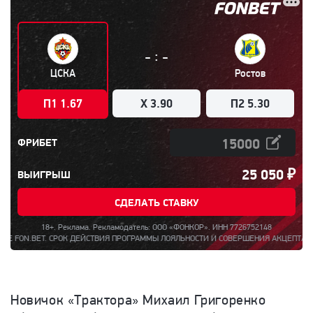
:
-
-
ЦСКА
Ростов
П1 1.67
X 3.90
П2 5.30
ФРИБЕТ
25 050
₽
ВЫИГРЫШ
СДЕЛАТЬ СТАВКУ
18+. Реклама. Рекламодатель: ООО «ФОНКОР». ИНН 7726752148
ОК ДЕЙСТВИЯ ПРОГРАММЫ ЛОЯЛЬНОСТИ И СОВЕРШЕНИЯ АКЦЕПТА – С 14 Ч. 00 МИН.
Новичок «Трактора» Михаил Григоренко