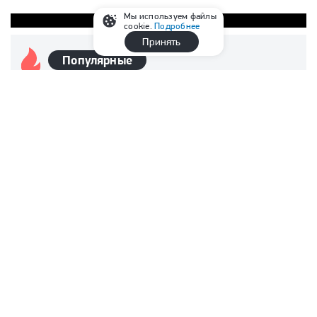
Мы используем файлы
Реклама
cookie.
Подробнее
Принять
Популярные
РПЛ
128
«Спартак» — «Оренбург»: у красно-белых
было 13 запасных в заявке. Почему нарушен
регламент Кубка?
Медиалига (МКС)
45
Отстраненный за употребление допинга
Заболотный стал игроком медийного клуба
рэпера Басты
Сборная России
43
«Мы тебя очень ждали». У Валерия Карпина
впервые родился сын
Сборная России