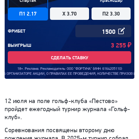
Спартак
Краснодар
П1 2.17
X 3.70
П2 3.30
ФРИБЕТ
3 255
₽
ВЫИГРЫШ
СДЕЛАТЬ СТАВКУ
18+. Реклама. Рекламодатель: ООО "ФОРТУНА" (ИНН: 6164205110)
ТИ ОБ ОРГАНИЗАТОРЕ АКЦИИ, О ПРАВИЛАХ ЕЕ ПРОВЕДЕНИЯ, КОЛИЧЕСТВЕ ПРИЗОВ 
12 июля на поле гольф-клуба «Пестово»
пройдет ежегодный турнир журнала «Гольф-
клуб».
Соревнования посвящены второму дню
рождения журнала. В 2025-м турнир собрал