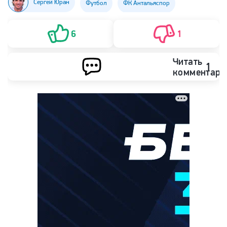
Сергей Юран
Футбол
ФК Антальяспор
6
1
Читать
1
комментари