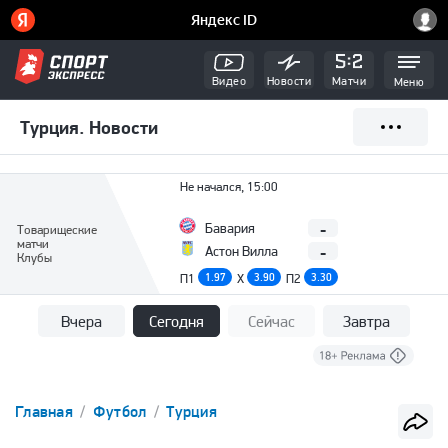
Видео
Новости
Матчи
Меню
Турция. Новости
Не начался, 15:00
-
Бавария
Товарищеские
матчи
-
Астон Вилла
Клубы
П1
1.97
X
3.90
П2
3.30
Вчера
Сегодня
Сейчас
Завтра
Главная
Футбол
Турция