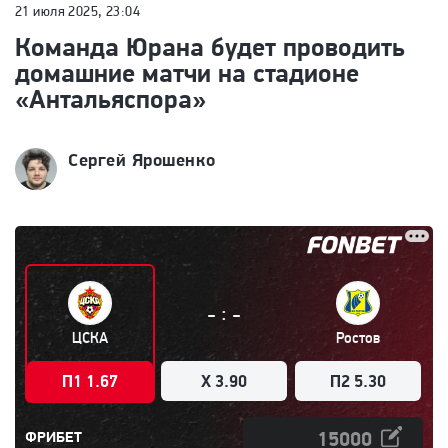
21 июля 2025, 23:04
Команда Юрана будет проводить
домашние матчи на стадионе
«Антальяспора»
Сергей Ярошенко
:
-
-
ЦСКА
Ростов
П1 1.67
X 3.90
П2 5.30
ФРИБЕТ