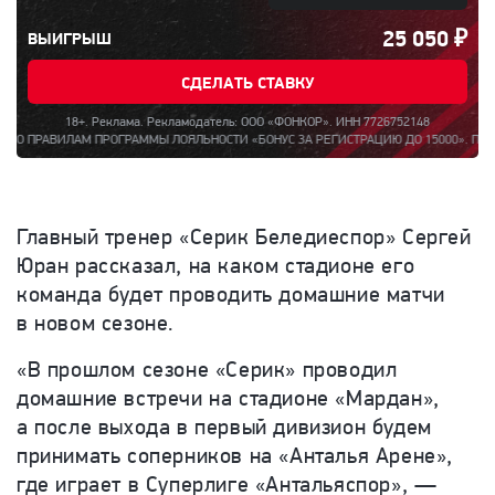
25 050
₽
ВЫИГРЫШ
СДЕЛАТЬ СТАВКУ
18+. Реклама. Рекламодатель: ООО «ФОНКОР». ИНН 7726752148
ЛАМ ПРОГРАММЫ ЛОЯЛЬНОСТИ «БОНУС ЗА РЕГИСТРАЦИЮ ДО 15000». ПОЛНАЯ ИНФОР
Главный тренер «Серик Беледиеспор» Сергей
Юран рассказал, на каком стадионе его
команда будет проводить домашние матчи
в новом сезоне.
«В прошлом сезоне «Серик» проводил
домашние встречи на стадионе «Мардан»,
а после выхода в первый дивизион будем
принимать соперников на «Анталья Арене»,
где играет в Суперлиге «Антальяспор», —