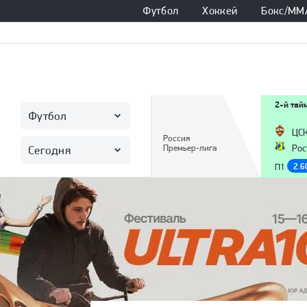
Футбол
Хоккей
Бокс/ММ
2-й тай
Футбол
ЦС
Россия
Премьер-лига
Рос
Сегодня
2.6
П1