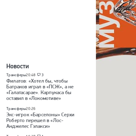
Новости
Трансферы
20:48
3
Филатов: «Хотел бы, чтобы
Батраков играл в «ПСЖ», а не
«Галатасарае». Карпукаса бы
оставил в «Локомотиве»
Трансферы
20:26
Экс-игрок «Барселоны» Серхи
Роберто перешел в «Лос-
Анджелес Гэлакси»