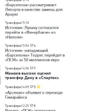
«Барселона» рассматривает
Ляпорта в качестве замены для
Араухо
Трансферы
15:16
Источник: Лукаку согласился
перейти в «Фенербахче» из
«Наполи»
Трансферы
15:04
4
Источник: нападающий
«Барселоны» Торрес перейдет в
«ПСЖ» за 50 миллионов евро
Трансферы
14:56
7
Мамаев высоко оценил
трансфер Даку в «Спартак»
Трансферы
14:05
5
л» — «Динамо»
«Локомотив» — ЦСКА:
«Динамо» (Махачкала) —
а): Кубок России,
Кубок России, видеообзор
«Крылья Советов»: Кубок
«Арсенал» объявил о переходе
обзор матча
матча
России, видеообзор матча
Гимарайнса
Трансферы
12:25
6
Романо: «ПСЖ» предложил