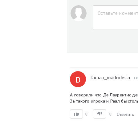
Diman_madridista
D
г
А говорили что Де Лаурентис ден
За такого игрока и Реал бы стол
Ответить
0
0