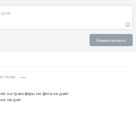
Комментировать
од назад
ег на трансферы ни фига не дает.

ько не дал