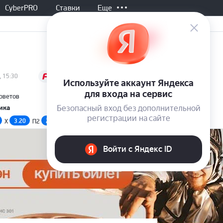
CyberPRO
Ставки
Еще
Завершен, 17:00
 15:30
Все матчи
Нижний Новгор
0
Советов
Россия
PARI Первая лига
ика
2
Нефтехимик
(ФНЛ)
3.20
2.60
1.55
3.80
X
П2
П1
X