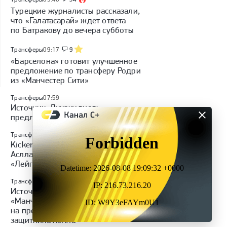
Турецкие журналисты рассказали,
что «Галатасарай» ждет ответа
по Батракову до вечера субботы
Трансферы
09:17
9
«Барселона» готовит улучшенное
предложение по трансферу Родри
из «Манчестер Сити»
Трансферы
07:59
Источник: Лукаку вновь
предложили «Фенербахче»
Трансферы
07:23
Kicker: трансфер нападающего
Асллани из «Хоффенхайма» в
«Лейпциг» сорвался
Трансферы
06:44
Источник: «Ньюкасл» отказал
«Манчестер Юнайтед»
на предложение о переходе
защитника Холла