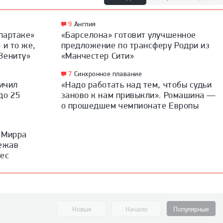
9
Англия
Спартаке»
«Барселона» готовит улучшенное
 и то же,
предложение по трансферу Родри из
Зениту»
«Манчестер Сити»
7
Синхронное плавание
личил
«Надо работать над тем, чтобы судьи
до 25
заново к нам привыкли». Ромашина —
о прошедшем чемпионате Европы
. Мирра
бежав
дес
Новые
Начало
Популярные