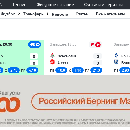
А
Теннис
Фигурное катание
Фильмы и сериалы
Футбол
Трансферы
Новости
Статьи
Все материалы
м, 20:30
Завершен, 18:00
Завершен,
0
0
КА
Локомотив
Кр. 
Балт
0
0
тов
Акрон
0
2.45
4.10
10.0
1.10
21.0
2.90
X
П2
П1
X
П2
П1