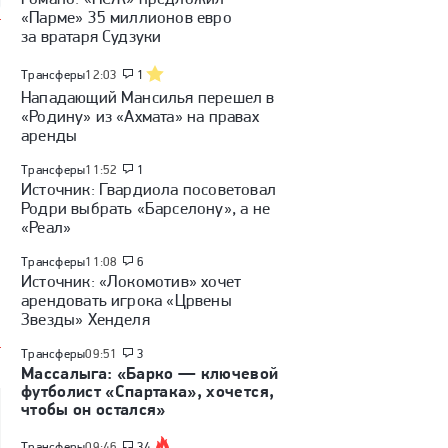
«Парме» 35 миллионов евро
за вратаря Судзуки
Трансферы
12:03
1
Нападающий Мансилья перешел в
«Родину» из «Ахмата» на правах
аренды
Трансферы
11:52
1
Источник: Гвардиола посоветовал
Родри выбрать «Барселону», а не
«Реал»
Трансферы
11:08
6
Источник: «Локомотив» хочет
арендовать игрока «Црвены
Звезды» Хенделя
Трансферы
09:51
3
Массалыга: «Барко — ключевой
футболист «Спартака», хочется,
чтобы он остался»
Трансферы
09:46
34