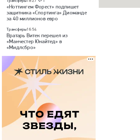
Трансферы
18:27
1
«Ноттингем Форест» подпишет
защитника «Спортинга» Диоманде
за 40 миллионов евро
Трансферы
16:54
Вратарь Витек перешел из
«Манчестер Юнайтед» в
«Мидлсбро»