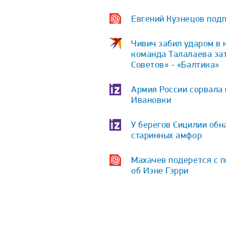
Евгений Кузнецов подп
Чивич забил ударом в 
команда Талалаева зат
Советов» - «Балтика»
Армия России сорвала
Ивановки
У берегов Сицилии обн
старинных амфор
Махачев подерется с п
об Иэне Гэрри