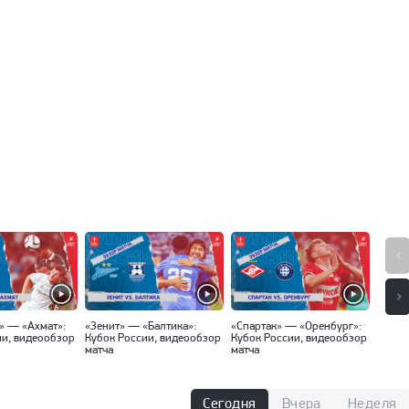
» — «Ахмат»:
«Зенит» — «Балтика»:
«Спартак» — «Оренбург»:
«Факе
ии, видеообзор
Кубок России, видеообзор
Кубок России, видеообзор
(Москв
матча
матча
видео
Сегодня
Вчера
Неделя