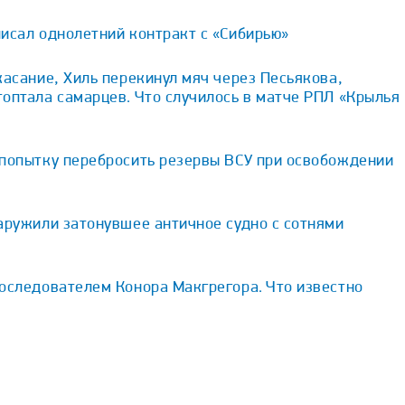
исал однолетний контракт с «Сибирью»
касание, Хиль перекинул мяч через Песьякова,
оптала самарцев. Что случилось в матче РПЛ «Крылья
 попытку перебросить резервы ВСУ при освобождении
аружили затонувшее античное судно с сотнями
оследователем Конора Макгрегора. Что известно