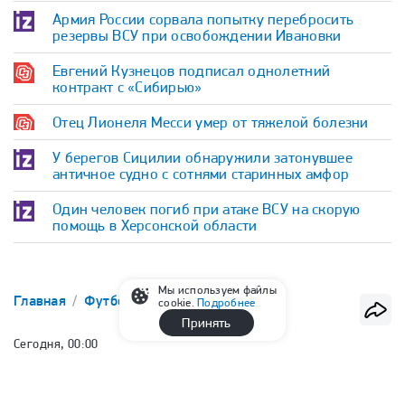
Армия России сорвала попытку перебросить
резервы ВСУ при освобождении Ивановки
Евгений Кузнецов подписал однолетний
контракт с «Сибирью»
Отец Лионеля Месси умер от тяжелой болезни
У берегов Сицилии обнаружили затонувшее
античное судно с сотнями старинных амфор
Один человек погиб при атаке ВСУ на скорую
помощь в Херсонской области
Мы используем файлы
Главная
Футбол
РПЛ
cookie.
Подробнее
Принять
Сегодня, 00:00
Fanatik: «Галатасарай» увеличил
предложение по Батракову до 25