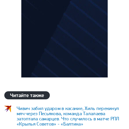
Читайте также
Чивич забил ударом в касание, Хиль перекинул
мяч через Песьякова, команда Талалаева
затоптала самарцев. Что случилось в матче РПЛ
«Крылья Советов» - «Балтика»