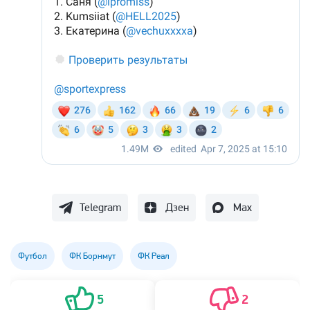
Telegram
Дзен
Max
Футбол
ФК Борнмут
ФК Реал
5
2