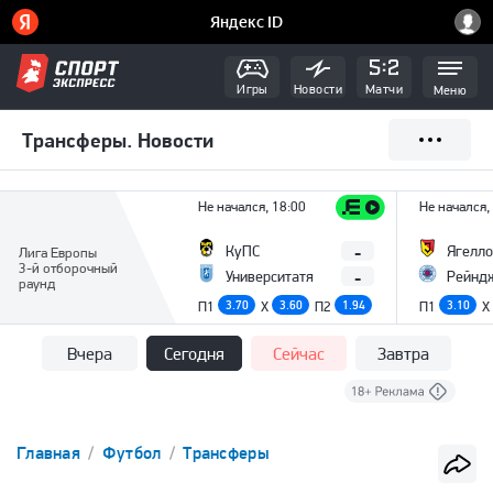
Игры
Новости
Матчи
Меню
Трансферы. Новости
Не начался, 18:00
Не начался,
-
КуПС
Ягелло
Лига Европы
3-й отборочный
-
Университатя
Рейнд
раунд
П1
3.70
X
3.60
П2
1.94
П1
3.10
X
Вчера
Сегодня
Сейчас
Завтра
Главная
Футбол
Трансферы