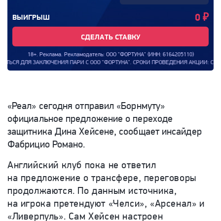
0
₽
ВЫИГРЫШ
СДЕЛАТЬ СТАВКУ
18+. Реклама. Рекламодатель: ООО "ФОРТУНА" (ИНН: 6164205110)
НИЯ ПАРИ С ООО "ФОРТУНА". СРОКИ ПРОВЕДЕНИЯ АКЦИИ: С 00:00:00 (МСК) 08.0
«Реал» сегодня отправил «Борнмуту»
официальное предложение о переходе
защитника Дина Хейсене, сообщает инсайдер
Фабрицио Романо.
Английский клуб пока не ответил
на предложение о трансфере, переговоры
продолжаются. По данным источника,
на игрока претендуют «Челси», «Арсенал» и
«Ливерпуль». Сам Хейсен настроен