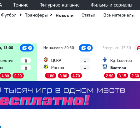
А
Теннис
Фигурное катание
Фильмы и сериалы
Футбол
Трансферы
Новости
Статьи
Все материалы
м, 18:00
Не начался, 20:30
Завершен, 15:30
0
-
омотив
ЦСКА
Кр. Советов
Балтика
0
-
он
Ростов
4.80
6.20
1.80
3.80
4.70
2.90
3.15
2.60
ы