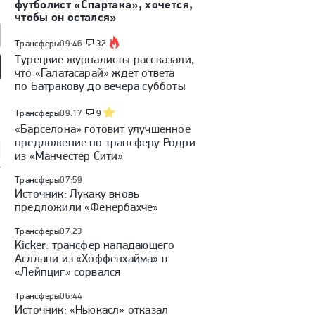
футболист «Спартака», хочется,
чтобы он остался»
Трансферы
09:46
32
Турецкие журналисты рассказали,
что «Галатасарай» ждет ответа
по Батракову до вечера субботы
л» — «Динамо»
«Локомотив» — ЦСКА:
«Динамо» (Махачкала) —
а): Кубок России,
Кубок России, видеообзор
«Крылья Советов»: Кубок
обзор матча
матча
России, видеообзор матча
Трансферы
09:17
9
«Барселона» готовит улучшенное
предложение по трансферу Родри
из «Манчестер Сити»
Трансферы
07:59
Источник: Лукаку вновь
предложили «Фенербахче»
Трансферы
07:23
Kicker: трансфер нападающего
Асллани из «Хоффенхайма» в
«Лейпциг» сорвался
Трансферы
06:44
Источник: «Ньюкасл» отказал