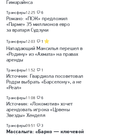
Гимарайнса
Трансферы
12:25
6
Романо: «ПСЖ» предложил
«Парме» 35 миллионов евро
за вратаря Судзуки
Трансферы
12:03
1
Нападающий Мансилья перешел в
«Родину» из «Ахмата» на правах
аренды
Трансферы
11:52
1
Источник: Гвардиола посоветовал
Родри выбрать «Барселону», а не
«Реал»
Трансферы
11:08
6
Источник: «Локомотив» хочет
арендовать игрока «Црвены
Звезды» Хенделя
Трансферы
09:51
3
Массалыга: «Барко — ключевой