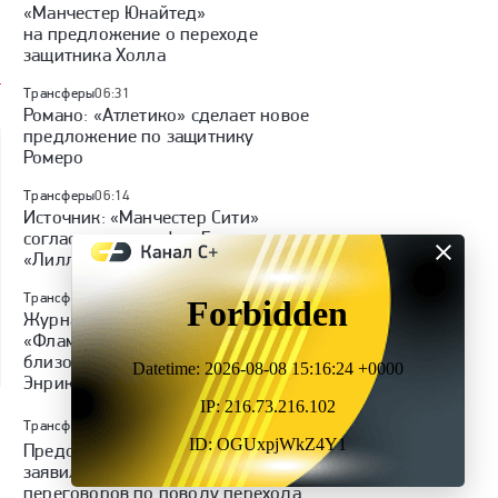
«Манчестер Юнайтед»
на предложение о переходе
защитника Холла
Трансферы
06:31
Романо: «Атлетико» сделает новое
предложение по защитнику
Ромеро
Трансферы
06:14
Источник: «Манчестер Сити»
согласовал трансфер Буадди из
«Лилля» за 135 миллионов евро
Трансферы
05:42
1
Журналист Касагранде:
«Фламенго» никогда не был
близок к подписанию Луиса
Энрике»
Трансферы
03:04
15
Представители Луиса Энрике
заявили о прекращении
переговоров по поводу перехода