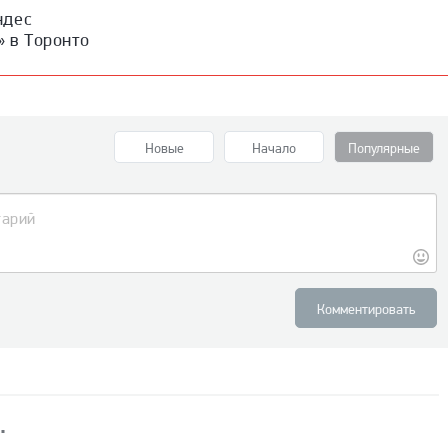
ндес
» в Торонто
Новые
Начало
Популярные
Комментировать