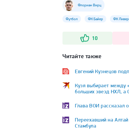
Флориан Вирц
Футбол
ФК Байер
ФК Ливер
10
Читайте также
Евгений Кузнецов подп
Кузя выбирает между «
больших звезд НХЛ, а 
Глава ВОИ рассказал 
Переехавший на Алтай 
Стамбула