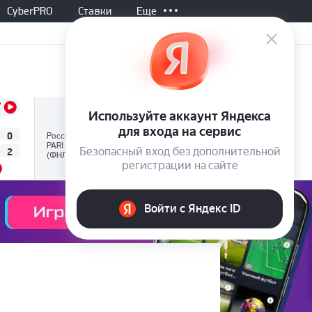
CyberPRO
Ставки
Еще
2-й тайм, 17:00
Все матчи
Нижний Новгород
0
3
Россия
PARI Первая лига
2
0
Нефтехимик
(ФНЛ)