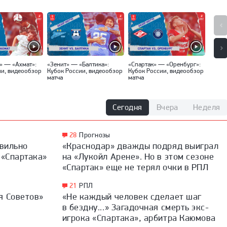
» — «Ахмат»:
«Зенит» — «Балтика»:
«Спартак» — «Оренбург»:
«Факе
ии, видеообзор
Кубок России, видеообзор
Кубок России, видеообзор
(Москв
матча
матча
видео
Сегодня
Вчера
Неделя
28
Прогнозы
авильно
«Краснодар» дважды подряд выиграл
 «Спартака»
на «Лукойл Арене». Но в этом сезоне
«Спартак» еще не терял очки в РПЛ
21
РПЛ
я Советов»
«Не каждый человек сделает шаг
в бездну...» Загадочная смерть экс-
игрока «Спартака», арбитра Каюмова