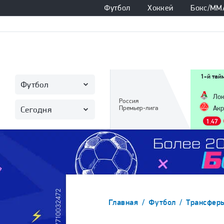
Футбол
Хоккей
Бокс/ММ
1-й тай
Футбол
Лок
Россия
Премьер-лига
Акр
Сегодня
1.47
Главная
Футбол
Трансфер