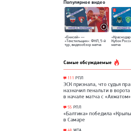
Популярное видео
«Енисей» —
«Краснодар
«Текстильщик»: ФНЛ, 5-й
Кубок Росс
тур, видеообзор матча
матча
Самые обсуждаемые
111
РПЛ
ЭСК признала, что судья пр
назначил пенальти в ворота
в начале матча с «Ахматом»
55
РПЛ
«Балтика» победила «Крыль
в Самаре
48
WTA