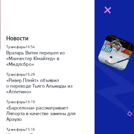
Новости
Трансферы
16:54
Вратарь Витек перешел из
«Манчестер Юнайтед» в
«Мидлсбро»
Трансферы
16:28
«Ривер Плейт» объявил
о переходе Тьяго Альмады из
«Атлетико»
Трансферы
16:19
«Барселона» рассматривает
Ляпорта в качестве замены для
Араухо
Трансферы
15:16