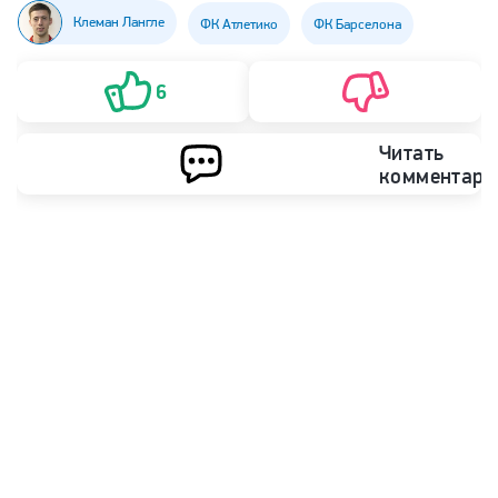
Клеман Лангле
ФК Атлетико
ФК Барселона
6
Читать
комментари