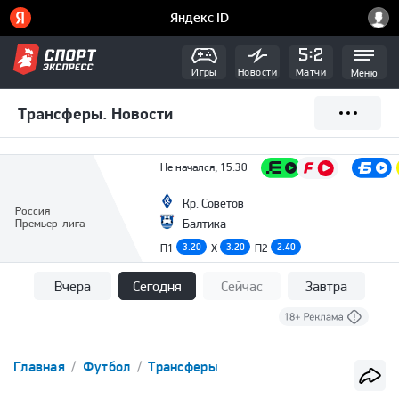
Игры
Новости
Матчи
Меню
Трансферы. Новости
Не начался, 15:30
Кр. Советов
Россия
Премьер-лига
Балтика
П1
3.20
X
3.20
П2
2.40
Вчера
Сегодня
Сейчас
Завтра
Главная
Футбол
Трансферы