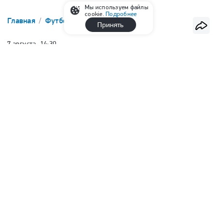
Мы используем файлы
cookie.
Подробнее
Главная
Футбол
Франция
Принять
7 августа, 14:30
L'Equipe: «ПСЖ» допускает уход
Сафонова летом 2027 года
Алина Савинова