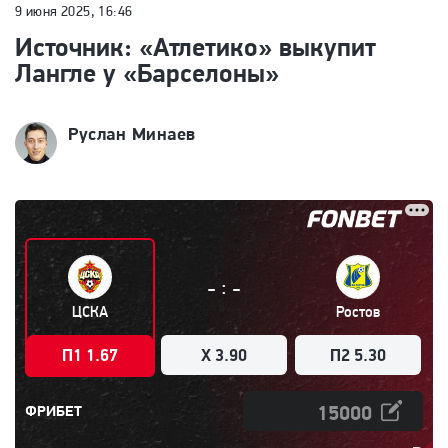
9 июня 2025, 16:46
Источник: «Атлетико» выкупит
Лангле у «Барселоны»
Руслан Минаев
:
-
-
ЦСКА
Ростов
П1 1.67
X 3.90
П2 5.30
ФРИБЕТ