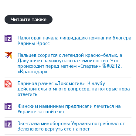
Читайте также
Налоговая начала ликвидацию компании блогера
Карины Кросс
Пальцев ссорится с легендой красно-белых, а
Даку хочет замахнуться на чемпионство. Что
происходит перед матчем «Спартак» &#8212;
«Краснодар»
Баринов разнес «Локомотив». К клубу
действительно много вопросов, на которые пора
ответить
Финским наемникам предписали лечиться на
Украине за свой счет
Экс-глава минобороны Украины потребовал от
Зеленского вернуть его на пост