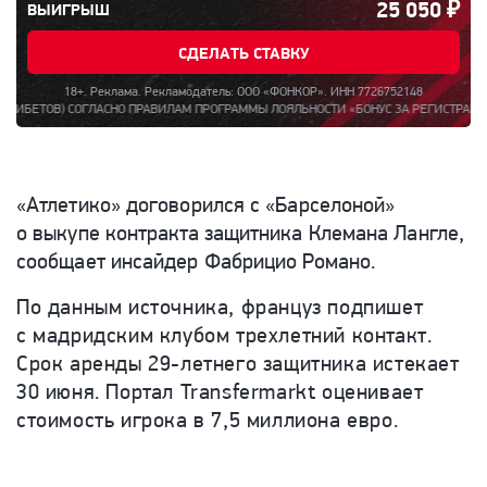
25 050
₽
ВЫИГРЫШ
СДЕЛАТЬ СТАВКУ
18+. Реклама. Рекламодатель: ООО «ФОНКОР». ИНН 7726752148
 СОГЛАСНО ПРАВИЛАМ ПРОГРАММЫ ЛОЯЛЬНОСТИ «БОНУС ЗА РЕГИСТРАЦИЮ ДО 15000»
«Атлетико» договорился с «Барселоной»
о выкупе контракта защитника Клемана Лангле,
сообщает инсайдер Фабрицио Романо.
По данным источника, француз подпишет
с мадридским клубом трехлетний контакт.
Срок аренды 29-летнего защитника истекает
30 июня. Портал
Transfermarkt
оценивает
стоимость игрока в 7,5 миллиона евро.