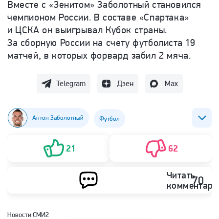
Вместе с «Зенитом» Заболотный становился
чемпионом России. В составе «Спартака»
и ЦСКА он выигрывал Кубок страны.
За сборную России на счету футболиста 19
матчей, в которых форвард забил 2 мяча.
Telegram
Дзен
Max
Антон Заболотный
Футбол
ФК СКА (Ростов-на-Дону)
21
62
Читать
70
комментари
Новости СМИ2