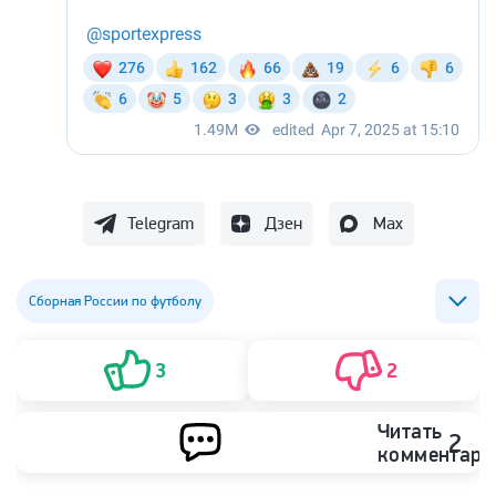
Telegram
Дзен
Max
Сборная России по футболу
Сборная Уругвая по футболу
ФК Краснодар
3
2
Лукас Оласа
Читать
2
комментари