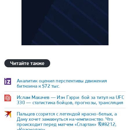
Читайте также
Аналитик оценил перспективы движения
биткоина к $72 тыс.
Ислам Махачев — Иэн Гэрри: бой за титул на UFC
330 — статистика бойцов, прогнозы, трансляция
Пальцев ссорится с легендой красно-белых, а
Даку хочет замахнуться на чемпионство. Что
происходит перед матчем «Спартак» &#8212;
«Краснодар»