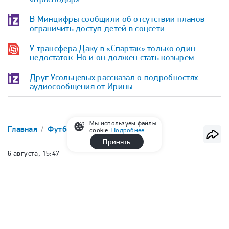
В Минцифры сообщили об отсутствии планов
ограничить доступ детей в соцсети
У трансфера Даку в «Спартак» только один
недостаток. Но и он должен стать козырем
Друг Усольцевых рассказал о подробностях
аудиосообщения от Ирины
Мы используем файлы
Главная
Футбол
Сборная России
cookie.
Подробнее
Принять
6 августа, 15:47
У Валерия Карпина родился сын
Игнат Заздравин
Корреспондент