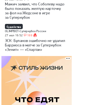
Мажич заявил, что Соболеву надо
было показать желтую карточку
за фол на Жедсоне в игре
за Суперкубок
Судейство
OLIMPBET-Суперкубок России
27 июл 16:52
169
ЭСК: Буланов ошибочно не удалил
Барриоса в матче за Суперкубок
«Зенит» — «Спартак»