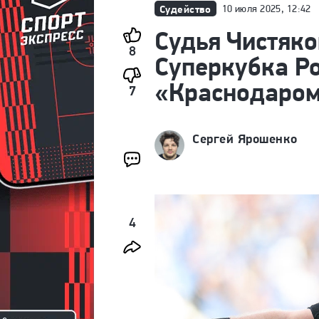
Судейство
10 июля 2025, 12:42
Судья Чистяко
8
Суперкубка Р
«Краснодаром
7
Сергей Ярошенко
4