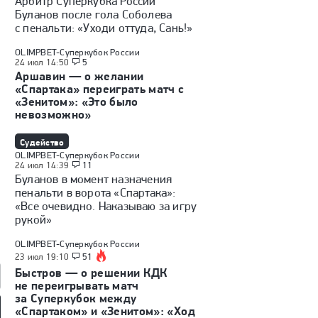
Арбитр Суперкубка России
Буланов после гола Соболева
с пенальти: «Уходи оттуда, Сань!»
OLIMPBET-Суперкубок России
24 июл 14:50
5
Аршавин — о желании
«Спартака» переиграть матч с
«Зенитом»: «Это было
невозможно»
Судейство
OLIMPBET-Суперкубок России
24 июл 14:39
11
Буланов в момент назначения
пенальти в ворота «Спартака»:
«Все очевидно. Наказываю за игру
рукой»
OLIMPBET-Суперкубок России
23 июл 19:10
51
Быстров — о решении КДК
не переигрывать матч
за Суперкубок между
«Спартаком» и «Зенитом»: «Ход