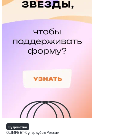
%
Судейство
OLIMPBET-Суперкубок России