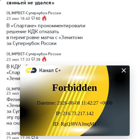
свиньей не удался»
мотив» — ЦСКА:
«Динамо» (Махачкала) —
«Родина» — «Рубин»:
 России, видеообзор
«Крылья Советов»: Кубок
Кубок России, видеообзор
OLIMPBET-Суперкубок России
России, видеообзор матча
матча
23 июл 18:40
60
В «Спартаке» прокомментировали
решение КДК отказать
в переигровке матча с «Зенитом»
за Суперкубок России
OLIMPBET-Суперкубок России
23 июл 17:33
39
В КДК объяснили отказ
«Спартаку» в переигровке матча с
«Зенитом» за Суперкубок России
OLIMPBET-Суперкубок России
23 июл 17:23
Фелипе Аугусто оценил матч
«Зенита» и «Спартака»
за Суперкубок: «Прочувствовал
эту принципиальность еще
на скамейке»
OLIMPBET-Суперкубок России
23 июл 17:20
8