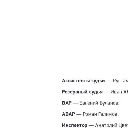
Ассистенты судьи
— Рустам
Резервный судья
— Иван Аб
ВАР
— Евгений Буланов;
АВАР
— Роман Галимов;
Инспектор
— Анатолий Цве