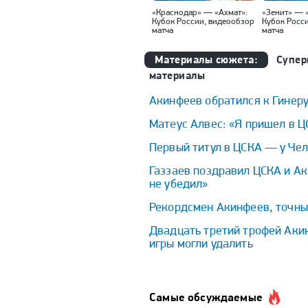
«Краснодар» — «Ахмат»:
«Зенит» — 
Кубок России, видеообзор
Кубок Росс
матча
матча
Материалы сюжета:
Супер
материалы
Акинфеев обратился к Гинеру
Матеус Алвес: «Я пришел в Ц
Первый титул в ЦСКА — у Чел
Газзаев поздравил ЦСКА и Ак
не убедил»
Рекордсмен Акинфеев, точны
Двадцать третий трофей Акин
игры могли удалить
Самые обсуждаемые