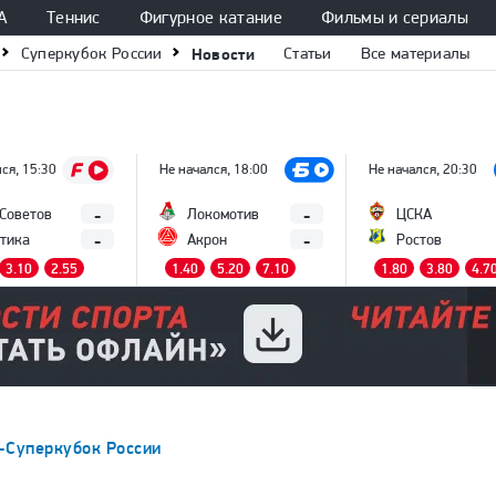
А
Теннис
Фигурное катание
Фильмы и сериалы
Суперкубок России
Новости
Статьи
Все материалы
ся, 15:30
Не начался, 18:00
Не начался, 20:30
-
-
 Советов
Локомотив
ЦСКА
-
-
тика
Акрон
Ростов
3.10
2.55
1.40
5.20
7.10
1.80
3.80
4.7
-Суперкубок России