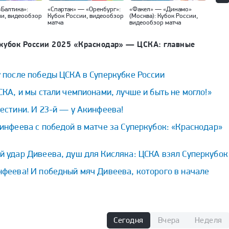
«Балтика»:
«Спартак» — «Оренбург»:
«Факел» — «Динамо»
«Локо
ии, видеообзор
Кубок России, видеообзор
(Москва): Кубок России,
Кубок
матча
видеообзор матча
матча
кубок России 2025 «Краснодар» — ЦСКА: главные
 после победы ЦСКА в Суперкубке России
СКА, и мы стали чемпионами, лучше и быть не могло!»
естини. И 23-й — у Акинфеева!
инфеева с победой в матче за Суперкубок: «Краснодар»
й удар Дивеева, душ для Кисляка: ЦСКА взял Суперкубок
феева! И победный мяч Дивеева, которого в начале
Сегодня
Вчера
Неделя