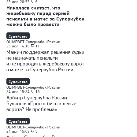
25 июл 20:55
6
Николаев считает, что
жеребьевку перед серией
пенальти в матче за Суперкубок
можно было провести
Судейство
OLIMPBET-Суперкубок России
25 июл 14:10
11
Мажич поддержал решения судьи
не назначать пенальти
и не проводить жеребьевку ворот
в матче за Суперкубок России
Судейство
OLIMPBET-Суперкубок России
24 июл 15:24
16
Арбитр Суперкубка России
Буланов: «Просят бить в левые
ворота? Не проблема»
Судейство
OLIMPBET-Суперкубок России
24 июл 15:08
5