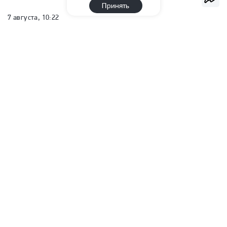
Принять
7 августа, 10:22
Отстраненный за употребление
допинга Заболотный стал игроком
медийного клуба рэпера Басты
Алина Савинова