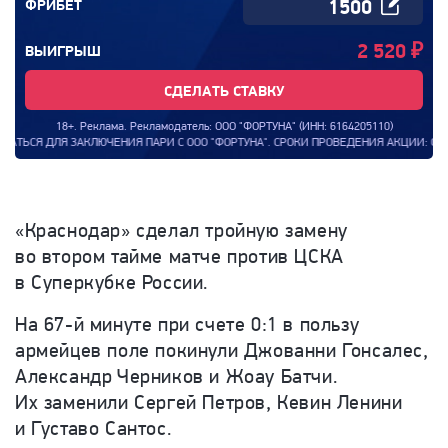
ФРИБЕТ
2 520
₽
ВЫИГРЫШ
СДЕЛАТЬ СТАВКУ
18+. Реклама. Рекламодатель: ООО "ФОРТУНА" (ИНН: 6164205110)
 ЗАКЛЮЧЕНИЯ ПАРИ С ООО "ФОРТУНА". СРОКИ ПРОВЕДЕНИЯ АКЦИИ: С 00:00:00 (М
«Краснодар» сделал тройную замену
во втором тайме матче против ЦСКА
в Суперкубке России
.
На 67-й минуте при счете 0:1 в пользу
армейцев поле покинули Джованни
Гонсалес
,
Александр Черников и Жоау Батчи.
Их заменили Сергей Петров, Кевин Ленини
и Густаво Сантос.