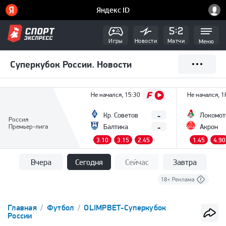
Игры
Новости
Матчи
Меню
Суперкубок России. Новости
Не начался, 15:30
Не начался, 1
-
Кр. Советов
Локомот
Россия
-
Премьер-лига
Балтика
Акрон
3.10
3.15
2.45
1.45
4.90
Вчера
Сегодня
Сейчас
Завтра
Главная
Футбол
OLIMPBET-Суперкубок
России