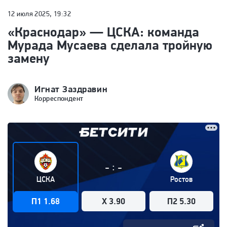
12 июля 2025, 19:32
«Краснодар» — ЦСКА: команда
Мурада Мусаева сделала тройную
замену
Игнат Заздравин
Корреспондент
:
-
-
ЦСКА
Ростов
П1 1.68
X 3.90
П2 5.30