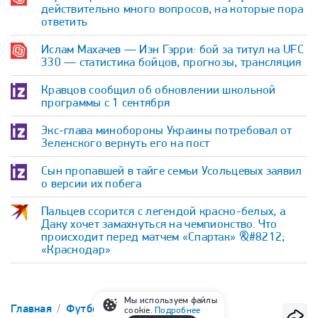
действительно много вопросов, на которые пора
ответить
Ислам Махачев — Иэн Гэрри: бой за титул на UFC
330 — статистика бойцов, прогнозы, трансляция
Кравцов сообщил об обновлении школьной
программы с 1 сентября
Экс-глава минобороны Украины потребовал от
Зеленского вернуть его на пост
Сын пропавшей в тайге семьи Усольцевых заявил
о версии их побега
Пальцев ссорится с легендой красно-белых, а
Даку хочет замахнуться на чемпионство. Что
происходит перед матчем «Спартак» &#8212;
«Краснодар»
Мы используем файлы
Главная
Футбол
Медиалига (МКС)
cookie.
Подробнее