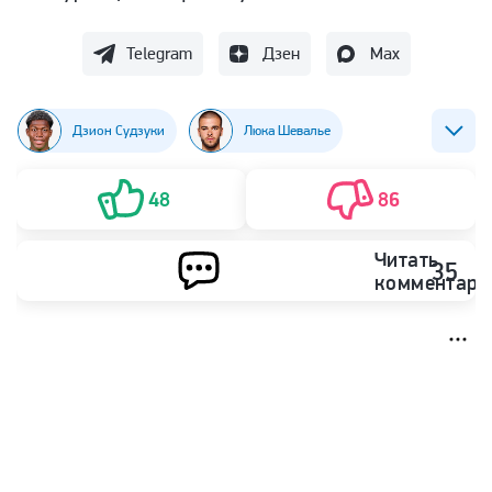
Telegram
Дзен
Max
Дзион Судзуки
Люка Шевалье
Матвей Сафонов
Футбол
48
86
ФК ПСЖ (Пари Сен-Жермен)
Читать
35
комментари