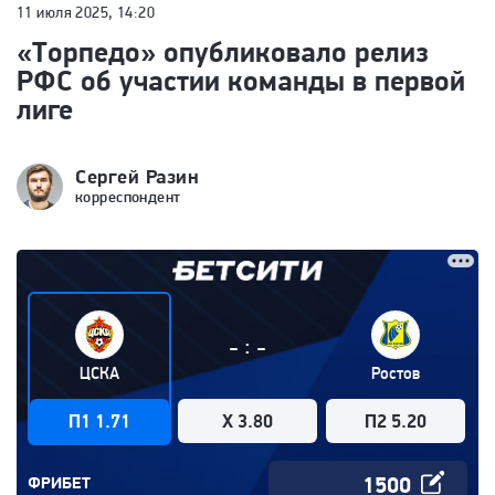
11 июля 2025, 14:20
«Торпедо» опубликовало релиз
РФС об участии команды в первой
лиге
Сергей Разин
корреспондент
:
-
-
ЦСКА
Ростов
П1 1.71
X 3.80
П2 5.20
ФРИБЕТ