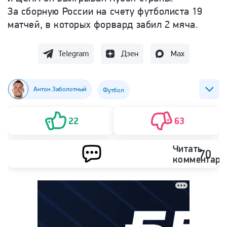
За сборную России на счету футболиста 19
матчей, в которых форвард забил 2 мяча.
Telegram
Дзен
Max
Антон Заболотный
Футбол
ФК СКА (Ростов-на-Дону)
22
63
Читать
70
комментари