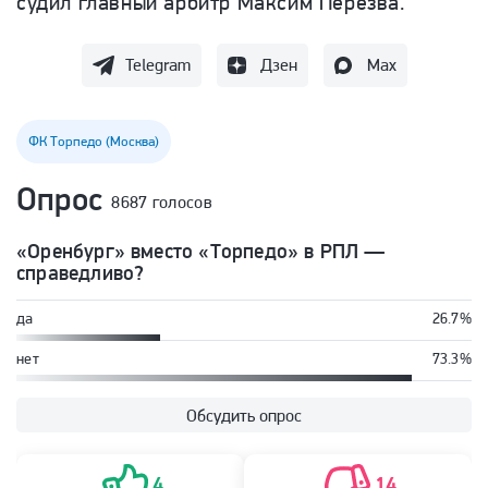
судил главный арбитр Максим Перезва.
Telegram
Дзен
Max
ФК Торпедо (Москва)
Опрос
8687 голосов
«Оренбург» вместо «Торпедо» в РПЛ —
справедливо?
да
26.7%
нет
73.3%
Обсудить опрос
4
14