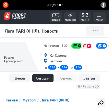
Видео
Новости
Матчи
Меню
Лига PARI (ФНЛ). Новости
Не начался, 15:30
Кр. Советов
Россия
Премьер-лига
Балтика
П1
3.20
X
3.20
П2
2.40
Вчера
Сегодня
Сейчас
Завтра
Главная
Футбол
Лига PARI (ФНЛ)