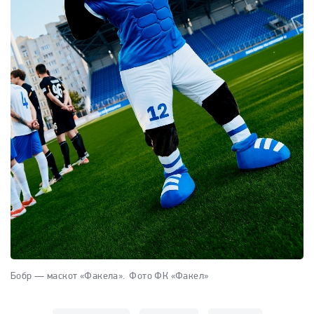
Бобр — маскот «Факела».
Фото ФК «Факел»