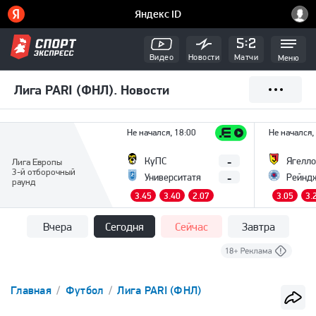
Видео
Новости
Матчи
Меню
Лига PARI (ФНЛ). Новости
Не начался, 18:00
Не начался,
-
КуПС
Ягелло
Лига Европы
3-й отборочный
-
Университатя
Рейнд
раунд
3.45
3.40
2.07
3.05
3.
Вчера
Сегодня
Сейчас
Завтра
Главная
Футбол
Лига PARI (ФНЛ)