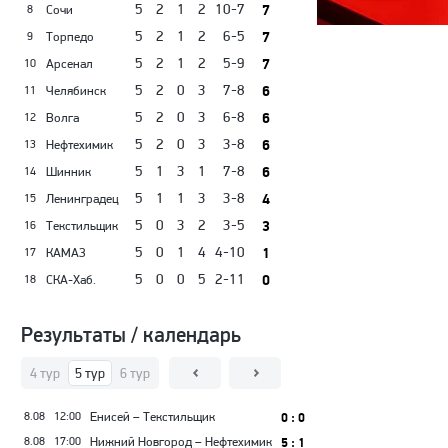
5
2
1
2
10-7
7
Сочи
8
5
2
1
2
6-5
7
Торпедо
9
5
2
1
2
5-9
7
Арсенал
10
5
2
0
3
7-8
6
Челябинск
11
5
2
0
3
6-8
6
Волга
12
5
2
0
3
3-8
6
Нефтехимик
13
5
1
3
1
7-8
6
Шинник
14
5
1
1
3
3-8
4
Ленинградец
15
5
0
3
2
3-5
3
Текстильщик
16
5
0
1
4
4-10
1
КАМАЗ
17
5
0
0
5
2-11
0
СКА-Хаб.
18
Результаты / календарь
тур
4 тур
5 тур
6 тур
7 тур
8 тур
9 тур
10 тур
11 тур
12 тур
13
8.08
12:00
Енисей – Текстильщик
0 : 0
8.08
17:00
Нижний Новгород – Нефтехимик
5 : 1