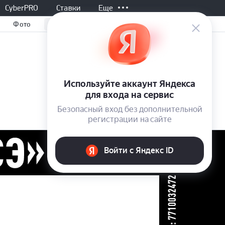
CyberPRO
Ставки
Еще
и
Фото
Все матчи