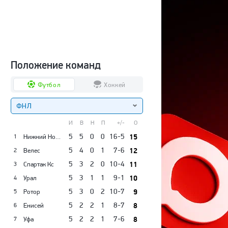
Положение команд
Футбол
Хоккей
ФНЛ
И
В
Н
П
+/-
О
5
5
0
0
16-5
15
Нижний Новгород
1
5
4
0
1
7-6
12
Велес
2
5
3
2
0
10-4
11
Спартак Кс
3
5
3
1
1
9-1
10
Урал
4
5
3
0
2
10-7
9
Ротор
5
5
2
2
1
8-7
8
Енисей
6
5
2
2
1
7-6
8
Уфа
7