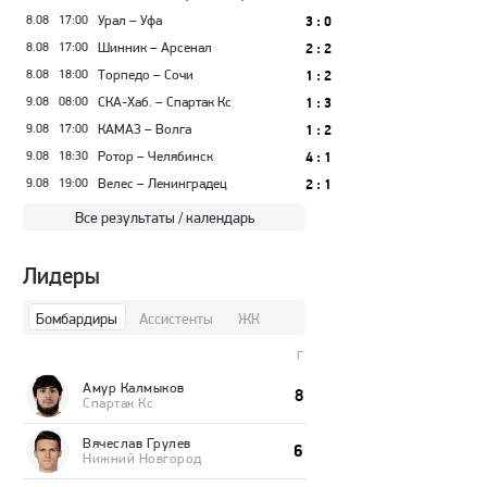
8.08
17:00
Урал – Уфа
3 : 0
8.08
17:00
Шинник – Арсенал
2 : 2
8.08
18:00
Торпедо – Сочи
1 : 2
9.08
08:00
СКА-Хаб. – Спартак Кс
1 : 3
9.08
17:00
КАМАЗ – Волга
1 : 2
9.08
18:30
Ротор – Челябинск
4 : 1
9.08
19:00
Велес – Ленинградец
2 : 1
Все результаты / календарь
Лидеры
Бомбардиры
Ассистенты
ЖК
Г
Амур Калмыков
8
Спартак Кс
Вячеслав Грулев
6
Нижний Новгород