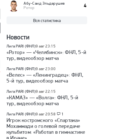
Абу-Саид Эльдарушев
4
Ротор
Вся статистика
Новости
едо» — «Сочи»:
«Шинник» — «Арсенал»:
«Урал» — «Уфа»: ФНЛ, 5-й
5-й тур, видеообзор
ФНЛ, 5-й тур, видеообзор
тур, видеообзор матча
матча
Лига PARI (ФНЛ)
9 авг 23:15
«Ротор» — «Челябинск»: ФНЛ, 5-й
тур, видеообзор матча
Лига PARI (ФНЛ)
9 авг 23:00
«Велес» — «Ленинградец»: ФНЛ,
5-й тур, видеообзор матча
Лига PARI (ФНЛ)
9 авг 22:15
«КАМАЗ» — «Волга»: ФНЛ, 5-й
тур, видеообзор матча
Лига PARI (ФНЛ)
9 авг 20:58
1
Игрок костромского «Спартака»
Мохаммади о голевой передаче
кульбитом: «Работал в гимнастике
в Иране»