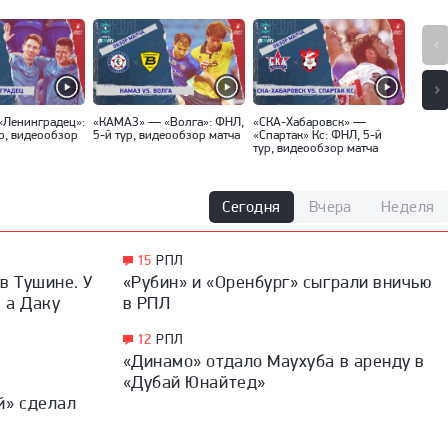
«Ленинградец»:
«КАМАЗ» — «Волга»: ФНЛ,
«СКА-Хабаровск» —
«Торп
р, видеообзор
5-й тур, видеообзор матча
«Спартак» Кс: ФНЛ, 5-й
ФНЛ, 
тур, видеообзор матча
матча
Сегодня
Вчера
Неделя
15
РПЛ
в Тушине. У
«Рубин» и «Оренбург» сыграли вничью
, а Даку
в РПЛ
12
РПЛ
«Динамо» отдало Маухуба в аренду в
«Дубай Юнайтед»
й» сделал