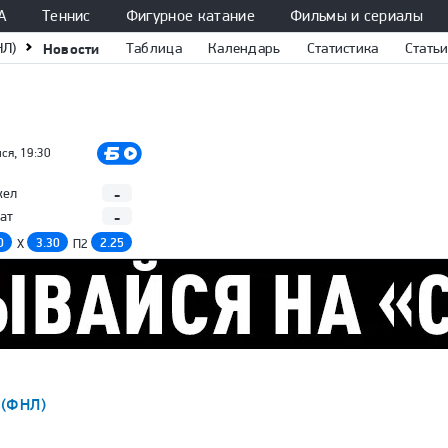
А
Теннис
Фигурное катание
Фильмы и сериалы
НЛ)
Новости
Таблица
Календарь
Статистика
Стать
ся, 19:30
-
кел
-
ат
0
3.30
2.25
X
П2
 (ФНЛ)