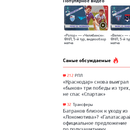
Популярное видео
«Ротор» — «Челябинск»:
«Велес» — 
ФНЛ, 5-й тур, видеообзор
ФНЛ, 5-й ту
матча
матча
Самые обсуждаемые
212
РПЛ
«Краснодар» снова выиграл 
«быков» три победы из трех
не спас «Спартак»
32
Трансферы
Батраков близок к уходу из
«Локомотива»? «Галатасара
официальное предложение
по полузащитнику