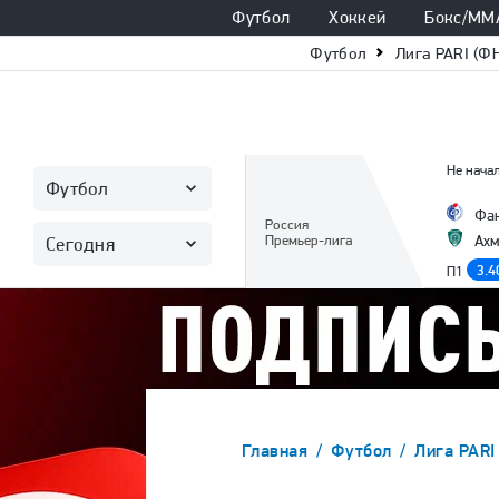
Футбол
Хоккей
Бокс/ММ
Футбол
Лига PARI (Ф
Не начал
Футбол
Фа
Россия
Премьер-лига
Ахм
Сегодня
3.4
П1
Главная
Футбол
Лига PARI