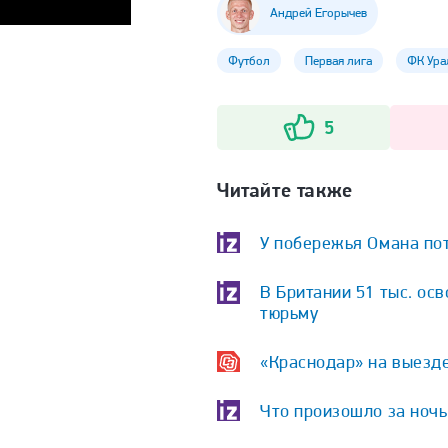
Андрей Егорычев
Футбол
Первая лига
ФК Ура
5
Читайте также
У побережья Омана пот
В Британии 51 тыс. ос
тюрьму
«Краснодар» на выезде
Что произошло за ночь 