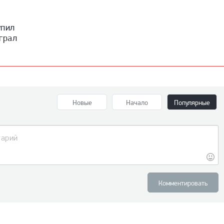
упил
грал
Новые
Начало
Популярные
Комментировать