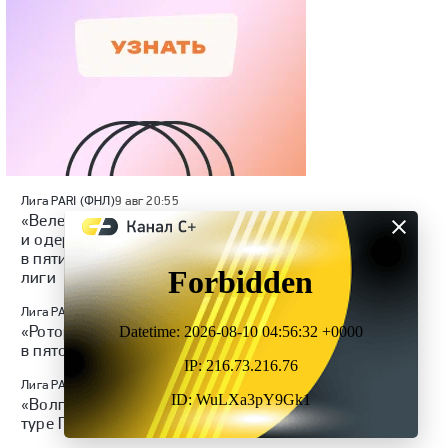
Лига PARI (ФНЛ)
9 авг 20:55
«Велес» обыграл «Ленинградец»
и одержал четвертую победу
в пяти стартовых турах Первой
лиги
Лига PARI (ФНЛ)
9 авг 20:31
«Ротор» разгромил «Челябинск»
в пятом туре Первой лиги
Лига PARI (ФНЛ)
9 авг 18:54
«Волга» обыграла «КАМАЗ» в 5-м
туре Первой лиги