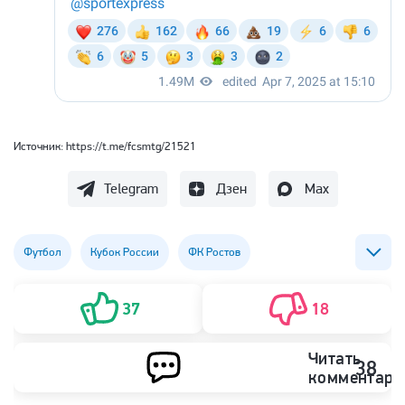
Источник:
https://t.me/fcsmtg/21521
Telegram
Дзен
Max
Футбол
Кубок России
ФК Ростов
ФК Спартак (Москва)
37
18
Читать
38
комментари