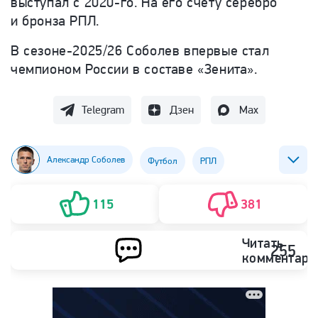
выступал с 2020-го. На его счету серебро
и бронза РПЛ.
В сезоне-2025/26 Соболев впервые стал
чемпионом России в составе «Зенита».
Telegram
Дзен
Max
Александр Соболев
Футбол
РПЛ
ФК Зенит
ФК Спартак (Москва)
115
381
Читать
255
комментари