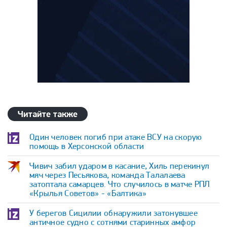
Читайте также
Один человек погиб при атаке ВСУ на скорую
помощь в Херсонской области
Чивич забил ударом в касание, Хиль перекинул
мяч через Песьякова, команда Талалаева
затоптала самарцев. Что случилось в матче РПЛ
«Крылья Советов» - «Балтика»
У берегов Сицилии обнаружили затонувшее
античное судно с сотнями старинных амфор