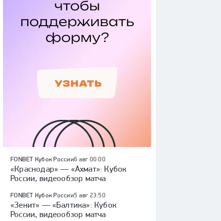
FONBET Кубок России
6 авг 00:00
«Краснодар» — «Ахмат»: Кубок
России, видеообзор матча
FONBET Кубок России
5 авг 23:50
«Зенит» — «Балтика»: Кубок
России, видеообзор матча