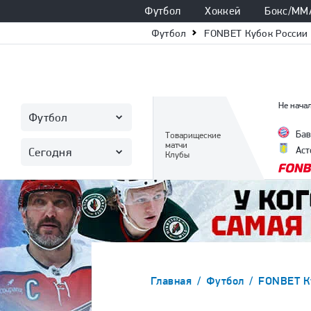
Футбол
Хоккей
Бокс/ММ
Футбол
FONBET Кубок России
Не начал
Футбол
Бав
Товарищеские
матчи
Аст
Сегодня
Клубы
Главная
Футбол
FONBET К