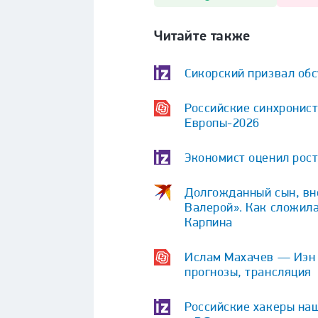
Читайте также
Сикорский призвал обс
Российские синхронист
Европы-2026
Экономист оценил рост
Долгожданный сын, вне
Валерой». Как сложила
Карпина
Ислам Махачев — Иэн Г
прогнозы, трансляция
Российские хакеры на