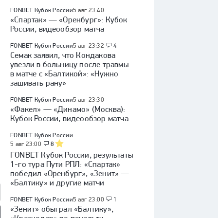
FONBET Кубок России
5 авг 23:40
«Спартак» — «Оренбург»: Кубок
России, видеообзор матча
FONBET Кубок России
5 авг 23:32
4
Семак заявил, что Кондакова
увезли в больницу после травмы
в матче с «Балтикой»: «Нужно
зашивать рану»
FONBET Кубок России
5 авг 23:30
«Факел» — «Динамо» (Москва):
Кубок России, видеообзор матча
FONBET Кубок России
5 авг 23:00
8
FONBET Кубок России, результаты
1-го тура Пути РПЛ: «Спартак»
победил «Оренбург», «Зенит» —
«Балтику» и другие матчи
FONBET Кубок России
5 авг 23:00
1
«Зенит» обыграл «Балтику»,