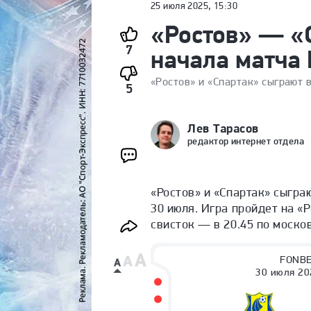
25 июля 2025, 15:30
«Ростов» — «С
7
начала матча 
«Ростов» и «Спартак» сыграют 
5
Лев Тарасов
редактор интернет отдела
«Ростов» и «Спартак» сыгра
30 июля. Игра пройдет на «
свисток — в 20.45 по моско
FONBET
30 июля 20