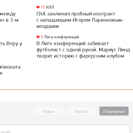
13
КХЛ
 между
СКА заключил пробный контракт
м» в 3-м
с нападающим Игорем Ларионовым-
младшим
9
Лига конференций
ть Веру у
В Лиге конференций забивает
футболист с одной рукой. Мариус Линд
творит историю с фарерским клубом
мпионата
я
Новые
Начало
Популярные