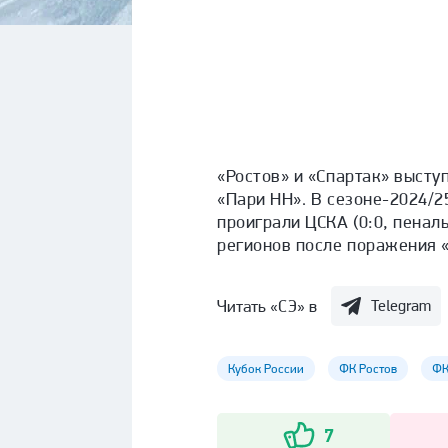
«Ростов» и «Спартак» высту
«Пари НН». В сезоне-2024/2
проиграли ЦСКА (0:0, пенал
регионов после поражения «Р
Читать «СЭ» в
Telegram
Кубок России
ФК Ростов
ФК
7