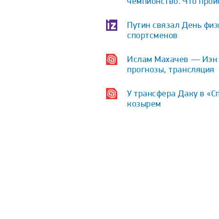
чемпионство. Что про
Путин связал День физ
спортсменов
Ислам Махачев — Иэн Г
прогнозы, трансляция
У трансфера Даку в «С
козырем