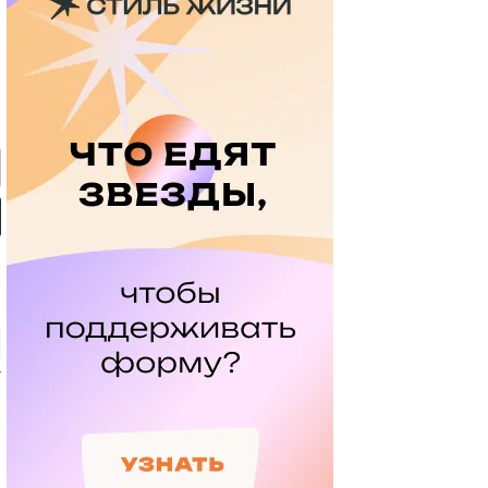
мотив» — ЦСКА:
«Динамо» (Махачкала) —
«Родина» — «Рубин»:
 России, видеообзор
«Крылья Советов»: Кубок
Кубок России, видеообзор
России, видеообзор матча
матча