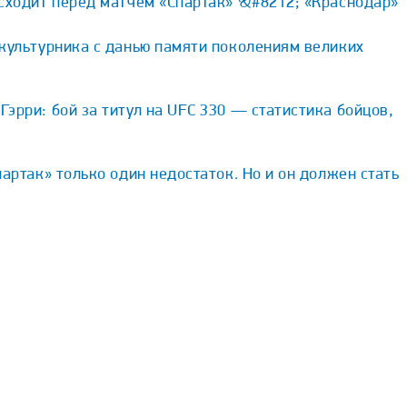
исходит перед матчем «Спартак» &#8212; «Краснодар»
культурника с данью памяти поколениям великих
эрри: бой за титул на UFC 330 — статистика бойцов,
партак» только один недостаток. Но и он должен стать