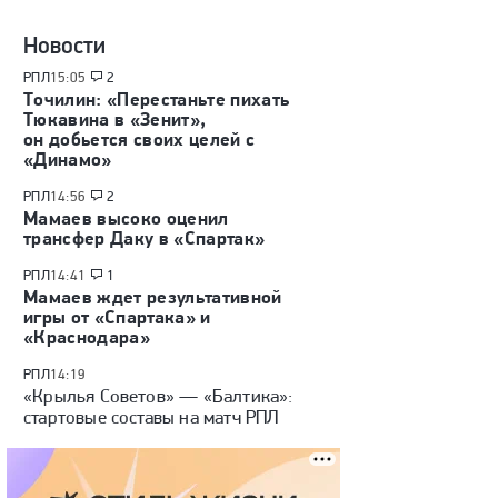
Новости
РПЛ
15:05
2
Точилин: «Перестаньте пихать
Тюкавина в «Зенит»,
он добьется своих целей с
«Динамо»
РПЛ
14:56
2
Мамаев высоко оценил
трансфер Даку в «Спартак»
РПЛ
14:41
1
Мамаев ждет результативной
игры от «Спартака» и
«Краснодара»
РПЛ
14:19
«Крылья Советов» — «Балтика»:
стартовые составы на матч РПЛ