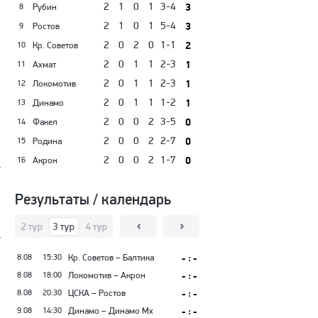
2
1
0
1
3-4
3
Рубин
8
2
1
0
1
5-4
3
Ростов
9
2
0
2
0
1-1
2
Кр. Советов
10
2
0
1
1
2-3
1
Ахмат
11
2
0
1
1
2-3
1
Локомотив
12
2
0
1
1
1-2
1
Динамо
13
2
0
0
2
3-5
0
Факел
14
2
0
0
2
2-7
0
Родина
15
2
0
0
2
1-7
0
Акрон
16
Результаты / календарь
тур
2 тур
3 тур
4 тур
5 тур
6 тур
7 тур
8 тур
9 тур
10 тур
11
8.08
15:30
Кр. Советов – Балтика
- : -
8.08
18:00
Локомотив – Акрон
- : -
8.08
20:30
ЦСКА – Ростов
- : -
9.08
14:30
Динамо – Динамо Мх
- : -