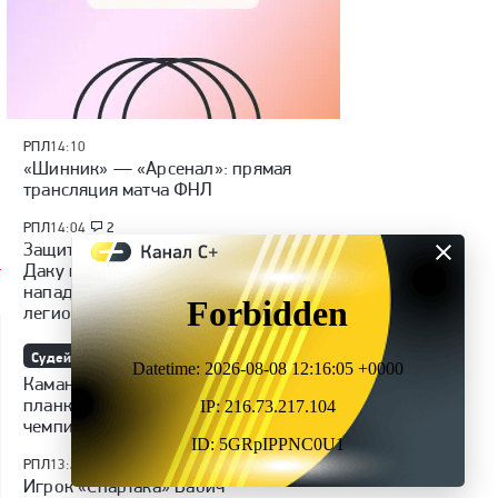
»
РПЛ
14:10
«Шинник» — «Арсенал»: прямая
трансляция матча ФНЛ
РПЛ
14:04
2
Защитник «Зенита» Дивеев назвал
Даку и Кордобу сильнейшими
нападающими РПЛ среди
легионеров
Судейство
РПЛ
13:45
15
Каманцев: «В РПЛ повысится
планка единоборств. Ориентир —
чемпионат мира»
РПЛ
13:25
Игрок «Спартака» Бабич