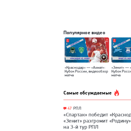
Популярное видео
«Краснодар» — «Ахмат»:
«Зенит» — 
Кубок России, видеообзор
Кубок Росс
матча
матча
Самые обсуждаемые
47
РПЛ
«Спартак» победит «Краснод
«Зенит» разгромит «Родину»
на 3-й тур РПЛ