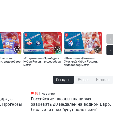
«Балтика»:
«Спартак» — «Оренбург»:
«Факел» — «Динамо»
«Локо
ии, видеообзор
Кубок России, видеообзор
(Москва): Кубок России,
Кубок
матча
видеообзор матча
матча
Сегодня
Вчера
Неделя
16
Плавание
ар», а
Российские пловцы планируют
. Прогнозы
завоевать 20 медалей на водном Евро.
Сколько из них будут золотыми?