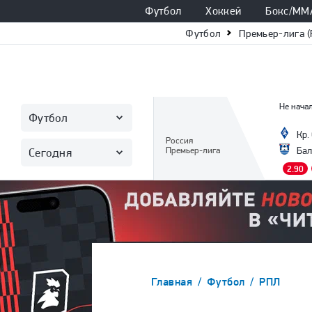
Футбол
Хоккей
Бокс/ММ
Футбол
Премьер-лига (
Не начал
Футбол
Кр.
Россия
Премьер-лига
Бал
Сегодня
2.90
Главная
Футбол
РПЛ