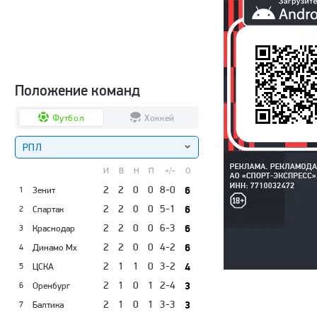
Положение команд
Футбол
Хоккей
РПЛ
И
В
Н
П
+/-
О
2
2
0
0
8-0
6
Зенит
1
2
2
0
0
5-1
6
Спартак
2
2
2
0
0
6-3
6
Краснодар
3
л
2
2
0
0
4-2
6
Динамо Мх
4
2
1
1
0
3-2
4
ЦСКА
5
2
1
0
1
2-4
3
Оренбург
6
2
1
0
1
3-3
3
Балтика
7