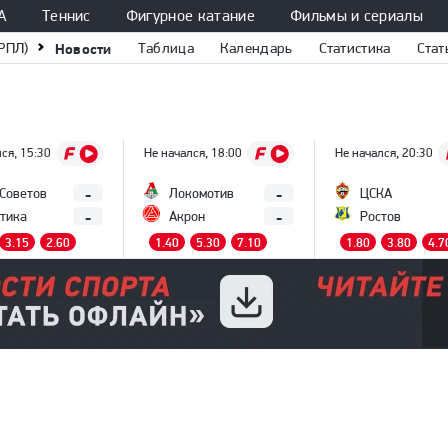
А
Теннис
Фигурное катание
Фильмы и сериалы
РПЛ)
Новости
Таблица
Календарь
Статистика
Стат
ся, 15:30
Не начался, 18:00
Не начался, 20:30
-
-
 Советов
Локомотив
ЦСКА
-
-
тика
Акрон
Ростов
3.15
2.60
1.40
5.30
7.10
1.80
3.80
4.7