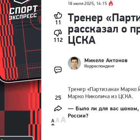
18 июля 2025, 14:15
Тренер «Парт
11
рассказал о п
ЦСКА
112
Микеле Антонов
Корреспондент
Тренер «Партизана» Марко
Марко Николича из ЦСКА.
25
— Было ли для вас шоком,
России?