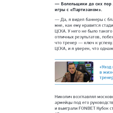
— Болельщики до сих пор 
игры с «Партизаном».
— Да, я видел баннеры с бл
мне, как ему нравится стад
ЦСКА. У него не было такого
отличных результатов, поб
что тренер — ключ к успеху
ЦСКА, и я уверен, что одна
«Уход
в жизн
трене
Николич возглавлял московс
армейцы под его руководст
и выиграли FONBET Кубок с