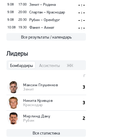
9.08
17:00
Зенит – Родина
- : -
9.08
20:00
Спартак – Краснодар
- : -
9.08
20:30
Рубин – Оренбург
- : -
10.08
19:30
Факел – Ахмат
- : -
Все результаты / календарь
Лидеры
Бомбардиры
Ассистенты
ЖК
Г
Максим Глушенков
3
Зенит
Никита Кривцов
3
Краснодар
Мирлинд Даку
2
Рубин
Вся статистика