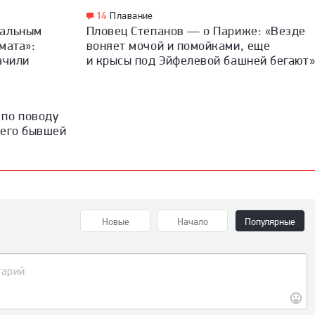
14
Плавание
дальным
Пловец Степанов — о Париже: «Везде
мата»:
воняет мочой и помойками, еще
ачили
и крысы под Эйфелевой башней бегают
 по поводу
 его бывшей
Новые
Начало
Популярные