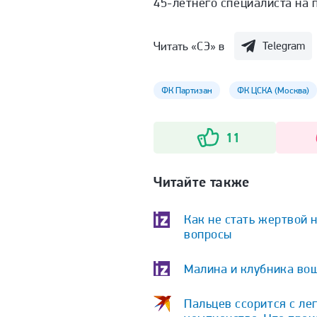
45-летнего специалиста на 
Читать «СЭ» в
Telegram
ФК Партизан
ФК ЦСКА (Москва)
11
Читайте также
Как не стать жертвой 
вопросы
Малина и клубника вош
Пальцев ссорится с ле