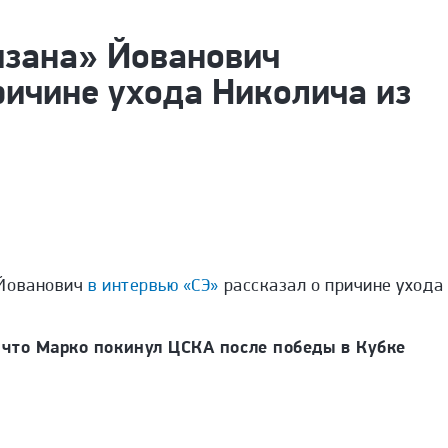
изана» Йованович
ричине ухода Николича из
 Йованович
в интервью «СЭ»
рассказал о причине ухода
 что Марко покинул ЦСКА после победы в Кубке