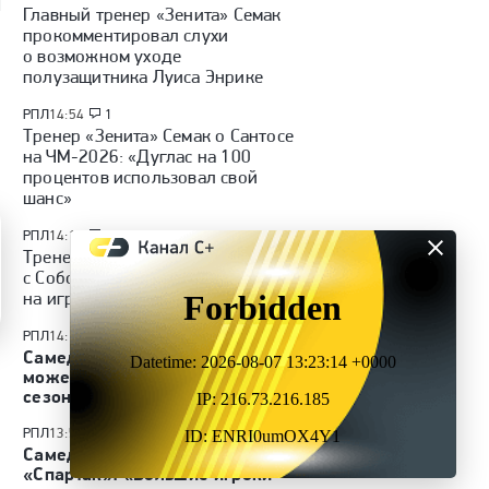
Главный тренер «Зенита» Семак
прокомментировал слухи
о возможном уходе
полузащитника Луиса Энрике
РПЛ
14:54
1
Тренер «Зенита» Семак о Сантосе
на ЧМ-2026: «Дуглас на 100
процентов использовал свой
шанс»
РПЛ
14:17
5
Тренер «Зенита» Семак о ситуации
с Соболевым: «На его настроении,
на игре это не отражается»
РПЛ
14:10
10
Самедов считает, что «Спартак»
может стать чемпионом в этом
сезоне РПЛ
РПЛ
13:55
1
Самедов о переходе Даку в
«Спартак»: «Большие игроки