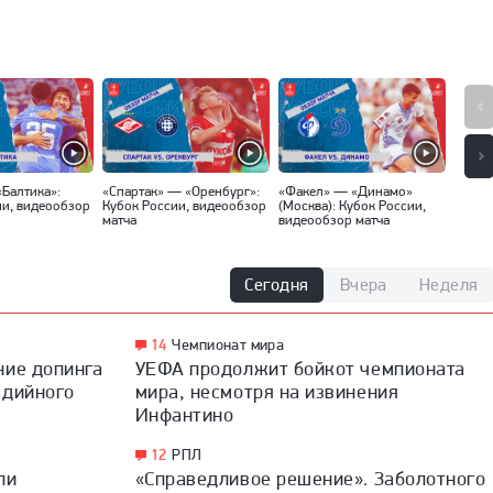
«Балтика»:
«Спартак» — «Оренбург»:
«Факел» — «Динамо»
«Локо
ии, видеообзор
Кубок России, видеообзор
(Москва): Кубок России,
Кубок
матча
видеообзор матча
матча
Сегодня
Вчера
Неделя
14
Чемпионат мира
ние допинга
УЕФА продолжит бойкот чемпионата
едийного
мира, несмотря на извинения
Инфантино
12
РПЛ
ли
«Справедливое решение». Заболотного