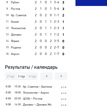
2
1
0
1
3-4
3
Рубин
8
2
1
0
1
5-4
3
Ростов
9
2
0
2
0
1-1
2
Кр. Советов
10
2
0
1
1
2-3
1
Ахмат
11
2
0
1
1
2-3
1
Локомотив
12
2
0
1
1
1-2
1
Динамо
13
2
0
0
2
3-5
0
Факел
14
2
0
0
2
2-7
0
Родина
15
2
0
0
2
1-7
0
Акрон
16
Результаты / календарь
тур
2 тур
3 тур
4 тур
5 тур
6 тур
7 тур
8 тур
9 тур
10 тур
11
8.08
15:30
Кр. Советов – Балтика
- : -
8.08
18:00
Локомотив – Акрон
- : -
8.08
20:30
ЦСКА – Ростов
- : -
9.08
14:30
Динамо – Динамо Мх
- : -