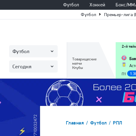
Футбол
Хоккей
Бокс/ММ
Футбол
Премьер-лига (
2-й тай
Футбол
Бав
Товарищеские
матчи
Аст
Сегодня
Клубы
1.3
П1
Главная
Футбол
РПЛ