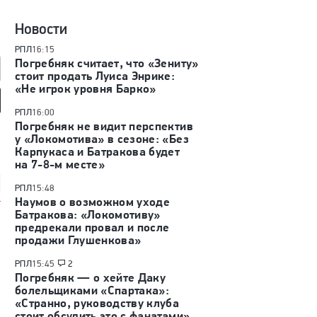
Новости
РПЛ
16:15
Погребняк считает, что «Зениту»
стоит продать Луиса Энрике:
«Не игрок уровня Барко»
РПЛ
16:00
мотив» — ЦСКА:
«Динамо» (Махачкала) —
«Родина» — «Рубин»:
Погребняк не видит перспектив
 России, видеообзор
«Крылья Советов»: Кубок
Кубок России, видеообзор
у «Локомотива» в сезоне: «Без
России, видеообзор матча
матча
Карпукаса и Батракова будет
на 7-8-м месте»
РПЛ
15:48
Наумов о возможном уходе
Батракова: «Локомотиву»
предрекали провал и после
продажи Глушенкова»
РПЛ
15:45
2
Погребняк — о хейте Даку
болельщиками «Спартака»:
«Странно, руководству клуба
стоит обсудить это с фанатами»