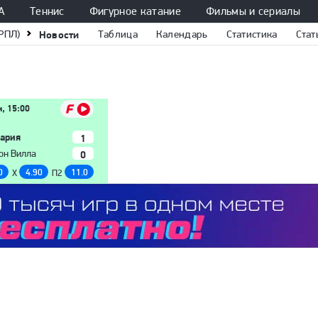
А
Теннис
Фигурное катание
Фильмы и сериалы
РПЛ)
Новости
Таблица
Календарь
Статистика
Стат
м, 15:00
ария
1
0
он Вилла
0
4.90
11.0
X
П2