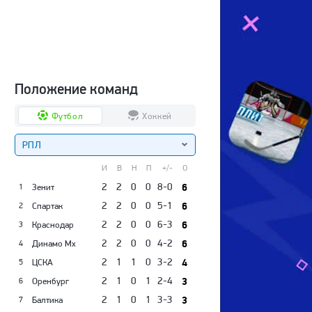
Положение команд
Футбол
Хоккей
РПЛ
И
В
Н
П
+/-
О
2
2
0
0
8-0
6
Зенит
1
2
2
0
0
5-1
6
Спартак
2
2
2
0
0
6-3
6
Краснодар
3
2
2
0
0
4-2
6
Динамо Мх
4
2
1
1
0
3-2
4
ЦСКА
5
2
1
0
1
2-4
3
Оренбург
6
2
1
0
1
3-3
3
Балтика
7