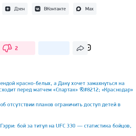
Дзен
ВКонтакте
Max
2
гендой красно-белых, а Даку хочет замахнуться на
исходит перед матчем «Спартак» &#8212; «Краснодар»
1 
б отсутствии планов ограничить доступ детей в
эрри: бой за титул на UFC 330 — статистика бойцов,