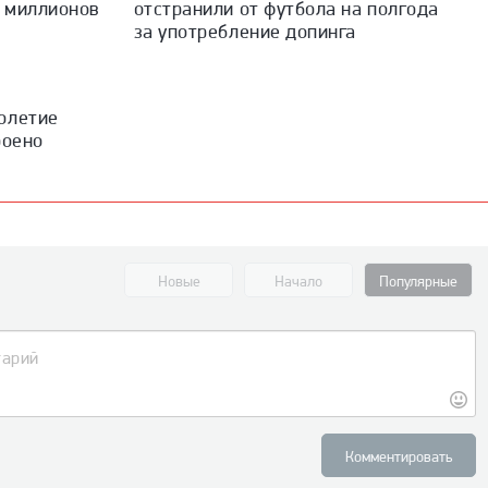
7 миллионов
отстранили от футбола на полгода
за употребление допинга
олетие
роено
Новые
Начало
Популярные
Комментировать