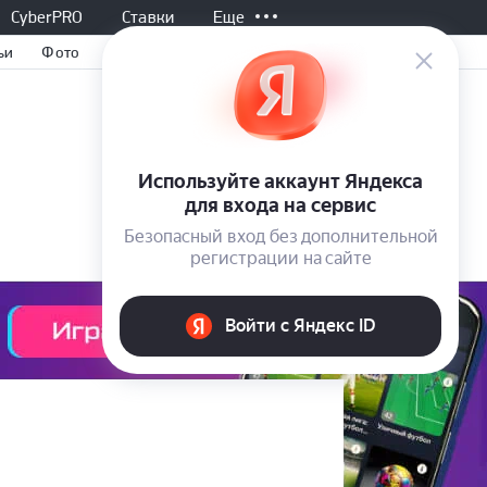
CyberPRO
Ставки
Еще
ьи
Фото
Все матчи