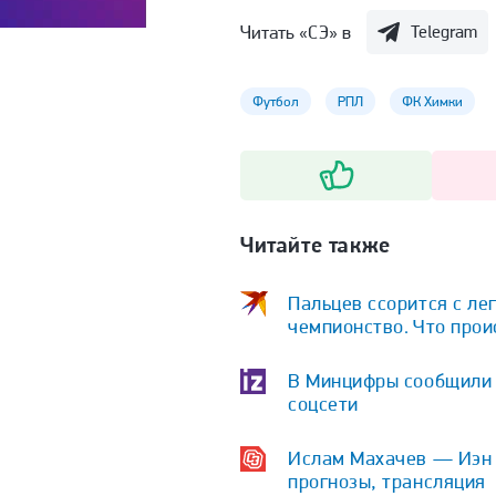
Читать «СЭ» в
Telegram
Футбол
РПЛ
ФК Химки
Читайте также
Пальцев ссорится с ле
чемпионство. Что про
В Минцифры сообщили о
соцсети
Ислам Махачев — Иэн Г
прогнозы, трансляция