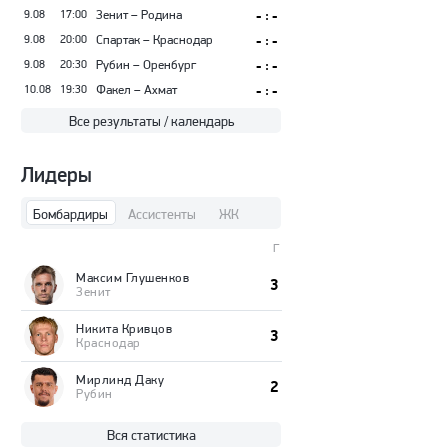
9.08
17:00
Зенит – Родина
- : -
9.08
20:00
Спартак – Краснодар
- : -
9.08
20:30
Рубин – Оренбург
- : -
10.08
19:30
Факел – Ахмат
- : -
Все результаты / календарь
Лидеры
Бомбардиры
Ассистенты
ЖК
Г
Максим Глушенков
3
Зенит
Никита Кривцов
3
Краснодар
Мирлинд Даку
2
Рубин
Вся статистика