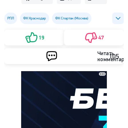
РПЛ
ФК Краснодар
ФК Спартак (Москва)
Кирилл Левников
19
47
Читать
105
комментари