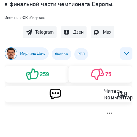
в финальной части чемпионата Европы.
Источник:
ФК «Спартак»
Telegram
Дзен
Max
Мирлинд Даку
Футбол
РПЛ
ФК Рубин (Казань)
ФК Спартак (Москва)
259
75
Читать
148
комментари