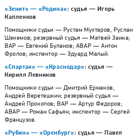
«Зенит» — «Родина»
: судья — Игорь
Капленков
Помощники судьи — Рустам Мухтаров, Руслан
Шекемов; резервный судья — Матвей Заика;
ВАР — Евгений Буланов; АВАР — Антон
Фролов; инспектор — Эдуард Малый.
«Спартак» — «Краснодар»
: судья —
Кирилл Левников
Помощники судьи — Дмитрий Ермаков,
Андрей Веретешкин; резервный судья —
Андрей Прокопов; ВАР — Артур Федоров;
АВАР — Роман Сафьян; инспектор — Сергей
Французов.
«Рубин» — «Оренбург»
: судья — Павел