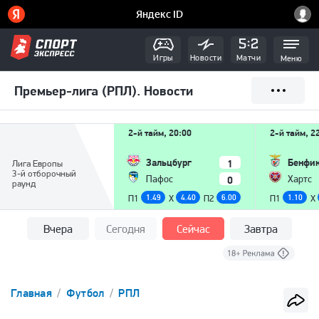
Игры
Новости
Матчи
Меню
Премьер-лига (РПЛ). Новости
2-й тайм, 20:00
2-й тайм, 2
Зальцбург
Бенфи
1
Лига Европы
3-й отборочный
0
Пафос
Хартс
раунд
П1
1.49
X
4.40
П2
6.00
П1
1.10
X
Вчера
Сегодня
Сейчас
Завтра
Главная
Футбол
РПЛ