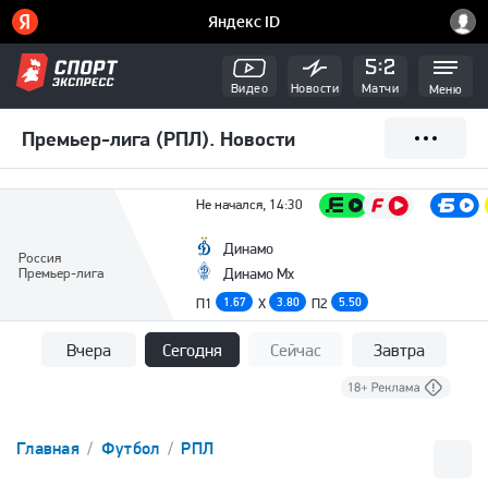
Видео
Новости
Матчи
Меню
Премьер-лига (РПЛ). Новости
Не начался, 14:30
Динамо
Россия
Премьер-лига
Динамо Мх
П1
1.67
X
3.80
П2
5.50
Вчера
Сегодня
Сейчас
Завтра
Главная
Футбол
РПЛ