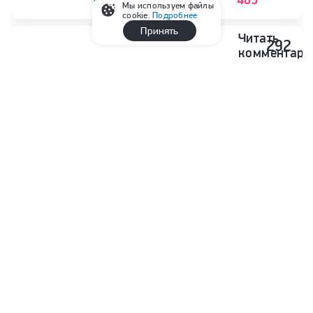
Мы используем файлы
cookie.
Подробнее
Принять
Читать
292
комментари
Материалы сюжета
РПЛ, 3-й тур: «Спартак» — «Краснодар»,
«Зенит» — «Родина» и все матчи
Бабаев о трансферах ЦСКА: «В отличие
от других российских клубов, нам непросто
вдвойне»
Гендиректор ЦСКА Бабаев: «Мы будем
бороться за чемпионство. Но медали
и Кубок — тоже достойный результат»
В ЦСКА не считают катастрофой результаты
команды в чемпионате