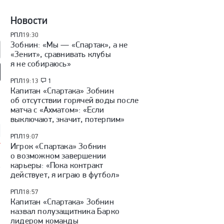
Новости
РПЛ
19:30
Зобнин: «Мы — «Спартак», а не
«Зенит», сравнивать клубы
я не собираюсь»
РПЛ
19:13
1
мотив» — ЦСКА:
«Динамо» (Махачкала) —
«Родина» — «Рубин»:
Капитан «Спартака» Зобнин
 России, видеообзор
«Крылья Советов»: Кубок
Кубок России, видеообзор
об отсутствии горячей воды после
России, видеообзор матча
матча
матча с «Ахматом»: «Если
выключают, значит, потерпим»
РПЛ
19:07
Игрок «Спартака» Зобнин
о возможном завершении
карьеры: «Пока контракт
у
действует, я играю в футбол»
РПЛ
18:57
Капитан «Спартака» Зобнин
назвал полузащитника Барко
лидером команды