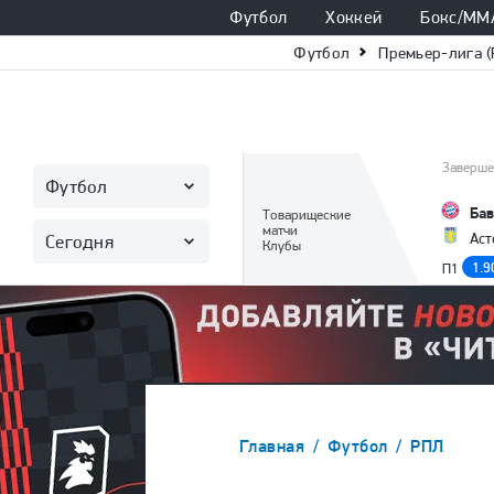
Футбол
Хоккей
Бокс/ММ
Футбол
Премьер-лига (
Заверше
Футбол
Бав
Товарищеские
матчи
Аст
Сегодня
Клубы
1.9
П1
Главная
Футбол
РПЛ