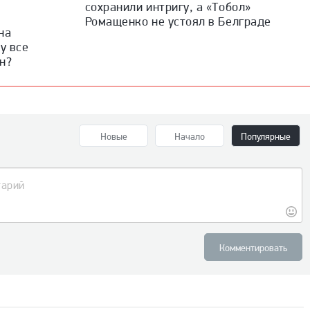
сохранили интригу, а «Тобол»
Ромащенко не устоял в Белграде
на
у все
н?
Новые
Начало
Популярные
Комментировать