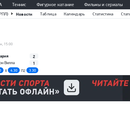
А
Теннис
Фигурное катание
Фильмы и сериалы
РПЛ)
Новости
Таблица
Календарь
Статистика
Стат
н, 15:00
ария
2
1
он Вилла
0
4.30
3.30
X
П2