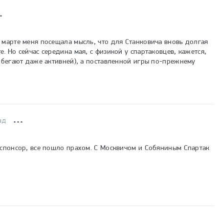
 марте меня посещала мысль, что для Станковича вновь долгая 
. Но сейчас середина мая, с физикой у спартаковцев, кажется, 
х бегают даже активней), а поставленной игры по-прежнему 
ад
 спонсор, все пошло прахом. С Москвичом и Собяниным Спартак 