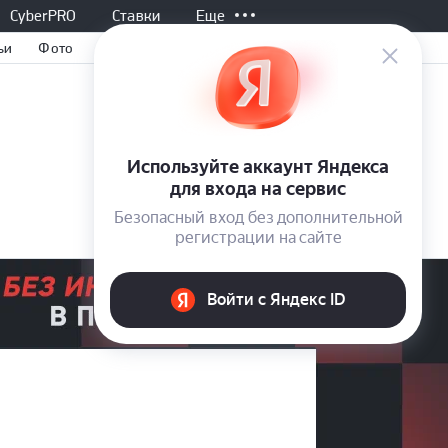
CyberPRO
Ставки
Еще
ьи
Фото
Все матчи