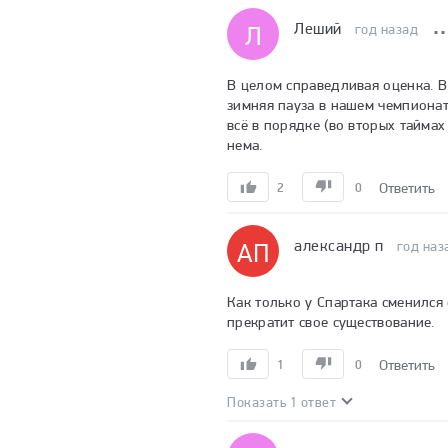
Леший
Л
год назад
В целом справедливая оценка. В
зимняя пауза в нашем чемпионате
всё в порядке (во вторых тайма
нема.
Ответить
2
0
александр п
АП
год наз
Как только у Спартака сменился
прекратит свое существование.
Ответить
1
0
Показать 1 ответ