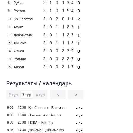
2
1
0
1
3-4
3
Рубин
8
2
1
0
1
5-4
3
Ростов
9
2
0
2
0
1-1
2
Кр. Советов
10
2
0
1
1
2-3
1
Ахмат
11
2
0
1
1
2-3
1
Локомотив
12
2
0
1
1
1-2
1
Динамо
13
2
0
0
2
3-5
0
Факел
14
2
0
0
2
2-7
0
Родина
15
2
0
0
2
1-7
0
Акрон
16
Результаты / календарь
тур
2 тур
3 тур
4 тур
5 тур
6 тур
7 тур
8 тур
9 тур
10 тур
11
8.08
15:30
Кр. Советов – Балтика
- : -
8.08
18:00
Локомотив – Акрон
- : -
8.08
20:30
ЦСКА – Ростов
- : -
9.08
14:30
Динамо – Динамо Мх
- : -