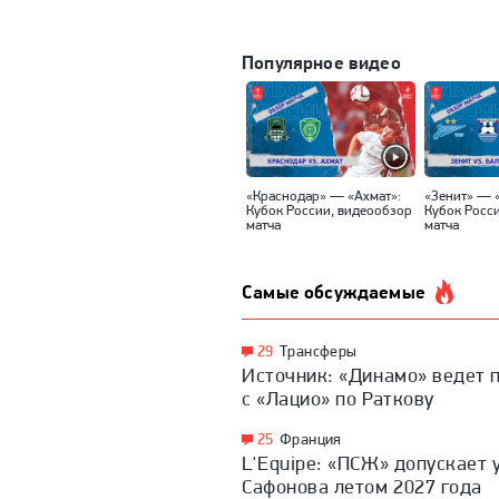
Популярное видео
«Краснодар» — «Ахмат»:
«Зенит» — 
Кубок России, видеообзор
Кубок Росс
матча
матча
Самые обсуждаемые
29
Трансферы
Источник: «Динамо» ведет 
с «Лацио» по Раткову
25
Франция
L'Equipe: «ПСЖ» допускает 
Сафонова летом 2027 года