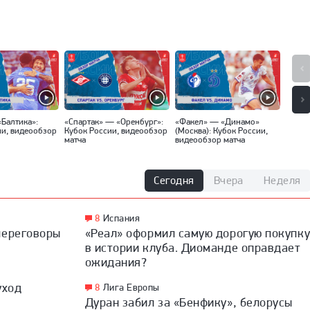
«Балтика»:
«Спартак» — «Оренбург»:
«Факел» — «Динамо»
«Локо
ии, видеообзор
Кубок России, видеообзор
(Москва): Кубок России,
Кубок
матча
видеообзор матча
матча
Сегодня
Вчера
Неделя
8
Испания
переговоры
«Реал» оформил самую дорогую покупк
в истории клуба. Диоманде оправдает
ожидания?
уход
8
Лига Европы
Дуран забил за «Бенфику», белорусы