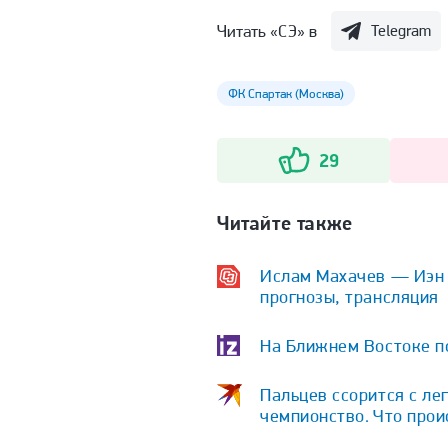
Читать «СЭ» в
Telegram
ФК Спартак (Москва)
29
Читайте также
Ислам Махачев — Иэн Г
прогнозы, трансляция
На Ближнем Востоке по
Пальцев ссорится с ле
чемпионство. Что про