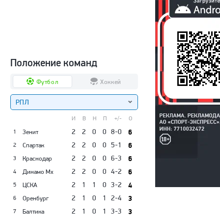
Положение команд
Футбол
Хоккей
РПЛ
И
В
Н
П
+/-
О
2
2
0
0
8-0
6
Зенит
1
2
2
0
0
5-1
6
Спартак
2
2
2
0
0
6-3
6
Краснодар
3
2
2
0
0
4-2
6
Динамо Мх
4
2
1
1
0
3-2
4
ЦСКА
5
2
1
0
1
2-4
3
Оренбург
6
2
1
0
1
3-3
3
Балтика
7