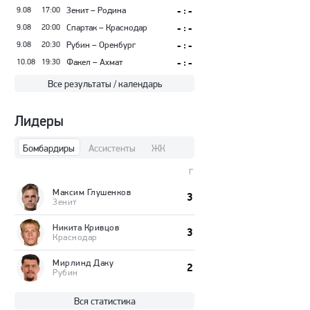
9.08
17:00
Зенит – Родина
- : -
9.08
20:00
Спартак – Краснодар
- : -
9.08
20:30
Рубин – Оренбург
- : -
10.08
19:30
Факел – Ахмат
- : -
Все результаты / календарь
Лидеры
Бомбардиры
Ассистенты
ЖК
Г
Максим Глушенков
3
Зенит
Никита Кривцов
3
Краснодар
Мирлинд Даку
2
Рубин
Вся статистика