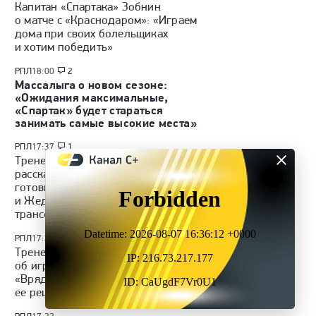
Капитан «Спартака» Зобнин
о матче с «Краснодаром»: «Играем
дома при своих болельщиках
и хотим победить»
РПЛ
18:00
2
Массалыга о новом сезоне:
«Ожидания максимальные,
«Спартак» будет стараться
занимать самые высокие места»
РПЛ
17:37
1
Тренер «Спартака» Карседо
рассказал о ситуации с Барко,
готовности Угальде, Даку
и Жедсона и возможных
трансферах
РПЛ
17:31
3
Тренер «Спартака» Карседо
об игре с «Краснодаром»:
«Вряд ли можно назвать
ее решающей»