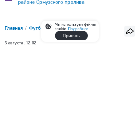
районе Ормузского пролива
Мы используем файлы
Главная
Футбол
РПЛ
cookie.
Подробнее
Принять
6 августа, 12:02
Нападающий Даку перешел в
«Спартак» из «Рубина»
Сергей Филин