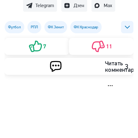
Telegram
Дзен
Max
Футбол
РПЛ
ФК Зенит
ФК Краснодар
ФК Локомотив (Москва)
ФК Спартак (Москва)
7
11
Читать
3
комментари