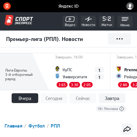
Видео
Новости
Матчи
Меню
Премьер-лига (РПЛ). Новости
Завершен, 18:00
Завершен, 1
Ягелл
1
КуПС
Лига Европы
3-й отборочный
1
Университатя
Рейнд
раунд
3.65
3.30
2.05
2.80
3.
Вчера
Сегодня
Сейчас
Завтра
Главная
Футбол
РПЛ