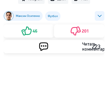
Максим Осипенко
Футбол
ФК Динамо (Москва)
ФК Зенит
ФК Ростов
46
201
Читать
223
комментари