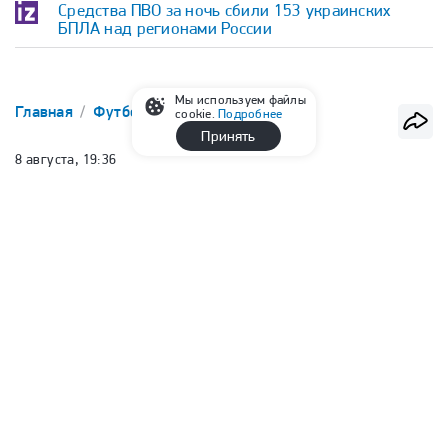
Средства ПВО за ночь сбили 153 украинских
БПЛА над регионами России
Мы используем файлы
Главная
Футбол
РПЛ
cookie.
Подробнее
Принять
8 августа, 19:36
Соболев: «Пять лет был в
«Спартаке» и каждый раз
говорили одно и то же, что
навяжем конкуренцию «Зениту»
Руслан Минаев