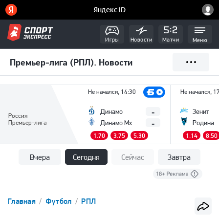
Игры
Новости
Матчи
Меню
Премьер-лига (РПЛ). Новости
Не начался, 14:30
Не начался, 1
-
Динамо
Зенит
Россия
-
Премьер-лига
Динамо Мх
Родина
1.70
3.75
5.30
1.14
8.50
Вчера
Сегодня
Сейчас
Завтра
Главная
Футбол
РПЛ