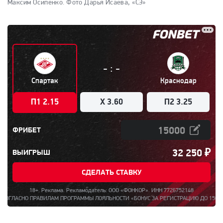
Максим Осипенко.
Фото Дарья Исаева, «СЭ»
:
-
-
Спартак
Краснодар
П1 2.15
X 3.60
П2 3.25
ФРИБЕТ
32 250
₽
ВЫИГРЫШ
СДЕЛАТЬ СТАВКУ
18+. Реклама. Рекламодатель: ООО «ФОНКОР». ИНН 7726752148
 ПРАВИЛАМ ПРОГРАММЫ ЛОЯЛЬНОСТИ «БОНУС ЗА РЕГИСТРАЦИЮ ДО 15000». ПОЛНАЯ 