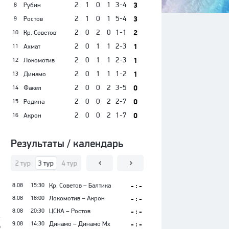
2
1
0
1
3-4
3
Рубин
8
2
1
0
1
5-4
3
Ростов
9
2
0
2
0
1-1
2
Кр. Советов
10
2
0
1
1
2-3
1
Ахмат
11
2
0
1
1
2-3
1
Локомотив
12
2
0
1
1
1-2
1
Динамо
13
2
0
0
2
3-5
0
Факел
14
2
0
0
2
2-7
0
Родина
15
2
0
0
2
1-7
0
Акрон
16
Результаты / календарь
тур
2 тур
3 тур
4 тур
5 тур
6 тур
7 тур
8 тур
9 тур
10 тур
11
8.08
15:30
Кр. Советов – Балтика
- : -
8.08
18:00
Локомотив – Акрон
- : -
8.08
20:30
ЦСКА – Ростов
- : -
9.08
14:30
Динамо – Динамо Мх
- : -
%