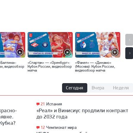
«Балтика»:
«Спартак» — «Оренбург»:
«Факел» — «Динамо»
«Локо
ии, видеообзор
Кубок России, видеообзор
(Москва): Кубок России,
Кубок
матча
видеообзор матча
матча
Сегодня
Вчера
Неделя
21
Испания
красно-
«Реал» и Винисиус продлили контракт
аявке.
до 2032 года
Кубка?
12
Чемпионат мира