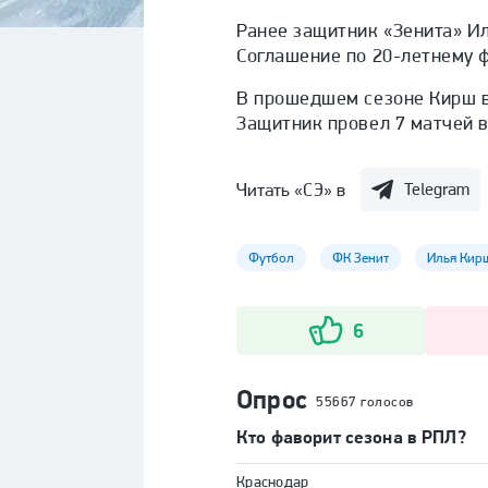
Ранее защитник «Зенита» И
Соглашение по 20-летнему ф
В прошедшем сезоне Кирш в
Защитник провел 7 матчей в
Читать «СЭ» в
Telegram
Футбол
ФК Зенит
Илья Кир
6
Опрос
55667 голосов
Кто фаворит сезона в РПЛ?
Краснодар