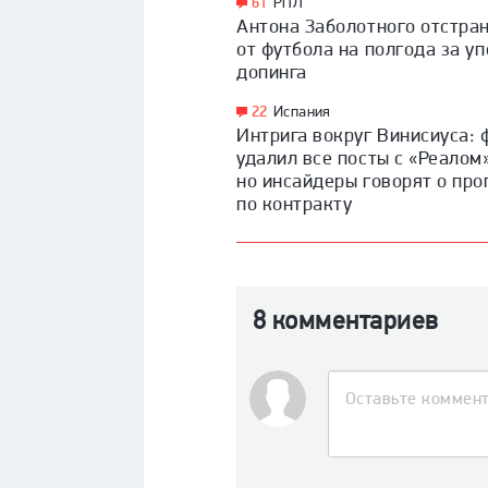
61
РПЛ
Антона Заболотного отстра
от футбола на полгода за у
допинга
22
Испания
Интрига вокруг Винисиуса: 
удалил все посты с «Реалом
но инсайдеры говорят о про
по контракту
8 комментариев