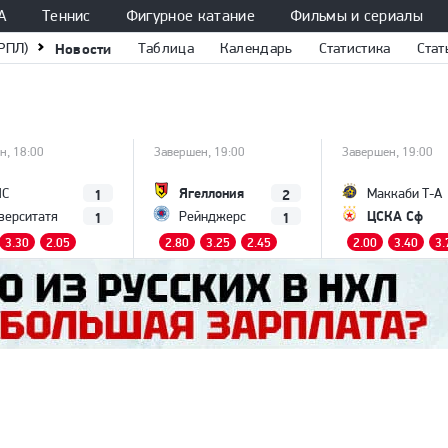
А
Теннис
Фигурное катание
Фильмы и сериалы
РПЛ)
Новости
Таблица
Календарь
Статистика
Стат
н, 18:00
Завершен, 19:00
Завершен, 19:00
Ягеллония
1
2
ПС
Маккаби Т-А
ЦСКА Сф
1
1
верситатя
Рейнджерс
3.30
2.05
2.80
3.25
2.45
2.00
3.40
3.