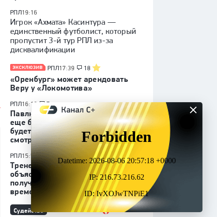
РПЛ
19:16
Игрок «Ахмата» Касинтура —
единственный футболист, который
пропустит 3-й тур РПЛ из-за
дисквалификации
РПЛ
17:39
18
«Оренбург» может арендовать
Веру у «Локомотива»
РПЛ
16:10
7
Павлюченко: «Соболев станет
еще больше забивать, если
будет два раза в неделю
смотреть нарезки моих голов»
РПЛ
15:50
7
Тренер «Зенита» Оливейра
объяснил, почему Мостовой
получает мало игрового
времени
Судейство
РПЛ
15:08
105