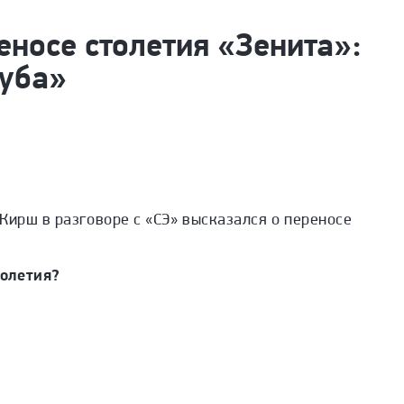
носе столетия «Зенита»:
луба»
Кирш в разговоре с «СЭ» высказался о переносе
олетия?