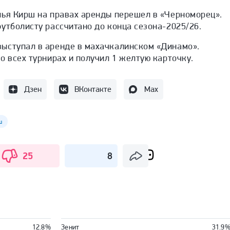
лья Кирш на правах аренды перешел в «Черноморец».
утболисту рассчитано до конца сезона-2025/26.
ыступал в аренде в махачкалинском «Динамо».
о всех турнирах и получил 1 желтую карточку.
Дзен
ВКонтакте
Max
ш
25
8
1 
12.8%
Зенит
31.9