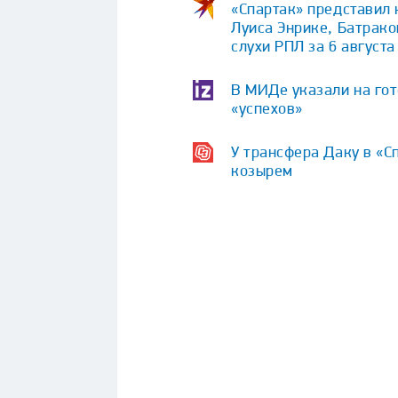
«Спартак» представил 
Луиса Энрике, Батрако
слухи РПЛ за 6 августа
В МИДе указали на гот
«успехов»
У трансфера Даку в «С
козырем