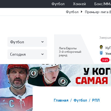
Футбол
Хоккей
Бокс/ММ
Футбол
Премьер-лига (
Заверше
Футбол
Ку
Лига Европы
3-й отборочный
Уни
Сегодня
раунд
3.65
Главная
Футбол
РПЛ