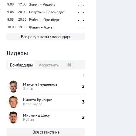
9.08
17:00
Зенит – Родина
- : -
%
9.08
20:00
Спартак – Краснодар
- : -
9.08
20:30
Рубин – Оренбург
- : -
%
10.08
19:30
Факел – Ахмат
- : -
Все результаты / календарь
Лидеры
Бомбардиры
Ассистенты
ЖК
Г
Максим Глушенков
3
Зенит
Никита Кривцов
3
Краснодар
Мирлинд Даку
2
Рубин
Вся статистика