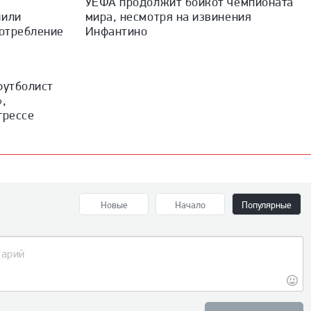
УЕФА продолжит бойкот чемпионата
нили
мира, несмотря на извинения
потребление
Инфантино
футболист
»,
грессе
Новые
Начало
Популярные