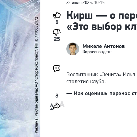
23 июля 2025, 10:15
Кирш — о пере
6
«Это выбор к
25
Микеле Антонов
Корреспондент
Воспитанник «Зенита» Илья 
столетия клуба.
— Как оценишь перенос ст
8