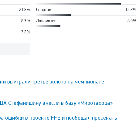
21.8%
Спартак
13.2
8.3%
Локомотив
8.9
3.2%
ки выиграли третье золото на чемпионате
США Стефанишину внесли в базу «Миротворца»
за ошибки в проекте FFE и пообещал пресекать