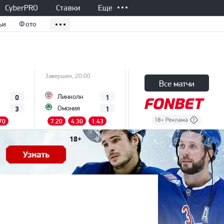
CyberPRO
Ставки
Еще
ьи
Фото
Завершен, 20:00
Завершен, 20:00
Все матчи
0
1
0
Линколн
Градец-Кралове
Бешикташ
3
1
1
Омония
70
7.20
4.30
1.43
4.90
3.60
1.70