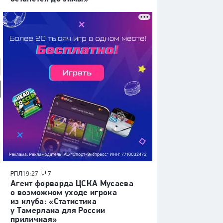
мотив» — ЦСКА:
«Динамо» (Махачкала) —
«Родина» — «Рубин»:
 России, видеообзор
«Крылья Советов»: Кубок
Кубок России, видеообзор
России, видеообзор матча
матча
РПЛ
19:27
7
Агент форварда ЦСКА Мусаева
о возможном уходе игрока
из клуба: «Статистика
у Тамерлана для России
приличная»