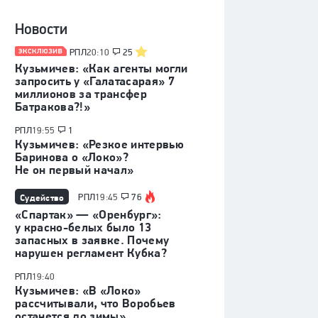
Новости
РПЛ
20:10
25
Кузьмичев: «Как агенты могли
запросить у «Галатасарая» 7
миллионов за трансфер
Батракова?!»
РПЛ
19:55
1
Кузьмичев: «Резкое интервью
Баринова о «Локо»?
Не он первый начал»
Судейство
РПЛ
19:45
76
«Спартак» — «Оренбург»:
у красно-белых было 13
запасных в заявке. Почему
нарушен регламент Кубка?
РПЛ
19:40
Кузьмичев: «В «Локо»
рассчитывали, что Воробьев
останется до зимы»