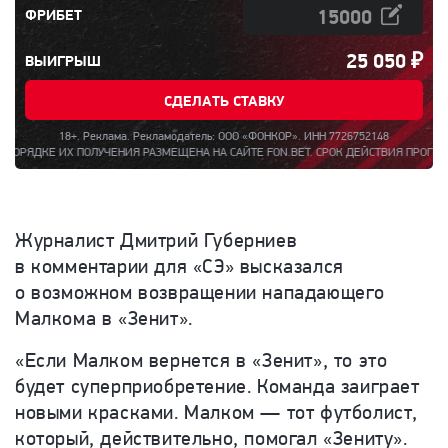
ФРИБЕТ
25 050
₽
ВЫИГРЫШ
СДЕЛАТЬ СТАВКУ
18+. Реклама. Рекламодатель: ООО «ФОНКОР». ИНН 7726752148
ЧЕНИЯ РАЗМЕЩЕНА НА САЙТЕ FON.BET. СРОК ДЕЙСТВИЯ ПРОГРАММЫ ЛОЯЛЬНОСТИ И 
Журналист Дмитрий Губерниев
в комментарии для «СЭ» высказался
о возможном возвращении нападающего
Малкома в «Зенит».
«Если Малком вернется в «Зенит», то это
будет суперприобретение. Команда заиграет
новыми красками. Малком — тот футболист,
который, действительно, помогал «Зениту».