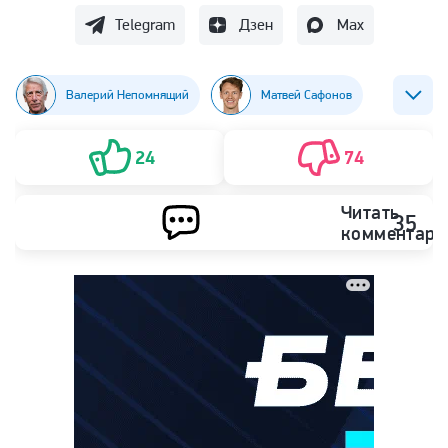
Telegram
Дзен
Max
Валерий Непомнящий
Матвей Сафонов
Футбол
24
74
Читать
35
комментари