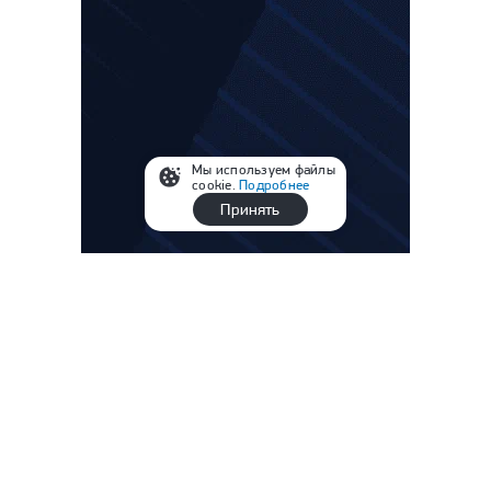
Мы используем файлы
cookie.
Подробнее
Принять
Материалы сюжета
РПЛ, 3-й тур: «Спартак» — «Краснодар»,
«Зенит» — «Родина» и все матчи
РПЛ, 3-й тур: «Локомотив» — «Акрон»,
ЦСКА — «Ростов» и другие матчи