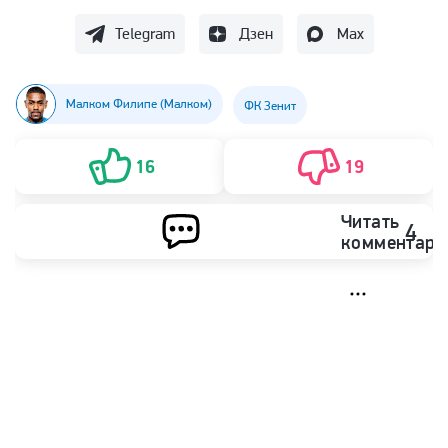
Telegram
Дзен
Max
Малком Филипе (Малком)
ФК Зенит
16
19
Читать
4
комментари