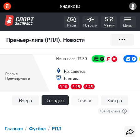
Игры
Новости
Матчи
Меню
Премьер-лига (РПЛ). Новости
Не начался, 15:30
Кр. Советов
Россия
Премьер-лига
Балтика
3.10
3.15
2.45
Вчера
Сегодня
Сейчас
Завтра
Главная
Футбол
РПЛ