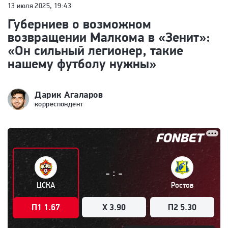
13 июля 2025, 19:43
Губерниев о возможном
возвращении Малкома в «Зенит»:
«Он сильный легионер, такие
нашему футболу нужны»
Дарик Агаларов
корреспондент
:
-
-
ЦСКА
Ростов
П1 1.67
X 3.90
П2 5.30