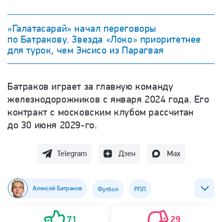
«Галатасарай» начал переговоры
по Батракову. Звезда «Локо» приоритетнее
для турок, чем Энсисо из Парагвая
Батраков играет за главную команду
железнодорожников с января 2024 года. Его
контракт с московским клубом рассчитан
до 30 июня 2029-го.
Telegram
Дзен
Max
Алексей Батраков
Футбол
РПЛ
ФК Галатасарай
ФК Локомотив (Москва)
71
29