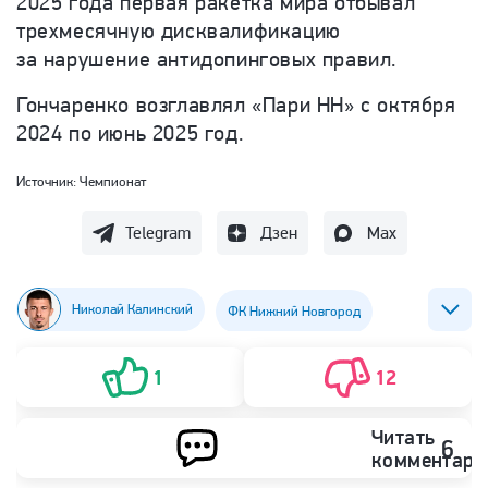
2025 года первая ракетка мира отбывал
трехмесячную дисквалификацию
за нарушение антидопинговых правил.
Гончаренко возглавлял «Пари НН»
с октября
2024 по июнь 2025 год.
Источник:
Чемпионат
Telegram
Дзен
Max
Николай Калинский
ФК Нижний Новгород
Анна Калинская
Виктор Гончаренко
1
12
Янник Синнер
Читать
6
комментари