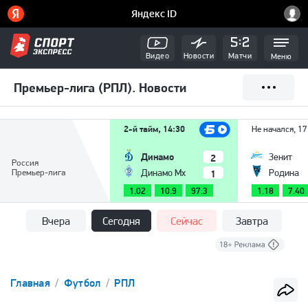
Видео
Новости
Матчи
Меню
Премьер-лига (РПЛ). Новости
2-й тайм, 14:30
Не начался, 17
Динамо
2
Зенит
Россия
1
Премьер-лига
Динамо Мх
Родина
1.02
10.9
97.3
1.18
7.40
Вчера
Сегодня
Сейчас
Завтра
Главная
Футбол
РПЛ