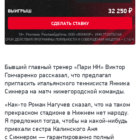
32 250
₽
ВЫИГРЫШ
СДЕЛАТЬ СТАВКУ
18+. Реклама. Рекламодатель: ООО «ФОНКОР». ИНН 7726752148
ВИЯ ПРОГРАММЫ ЛОЯЛЬНОСТИ И СОВЕРШЕНИЯ АКЦЕПТА – С 14 Ч. 00 МИН. 21.02.
Бывший главный тренер «Пари НН» Виктор
Гончаренко рассказал, что предлагал
пригласить итальянского теннисиста Янника
Синнера на матч нижегородской команды.
«Как-то Роман Нагучев сказал, что на таком
прекрасном стадионе в Нижнем нет народу.
Я предложил тогда, чтобы на какой-нибудь
приехали сестра Калинского Аня
с Синнером — гарантированно полный