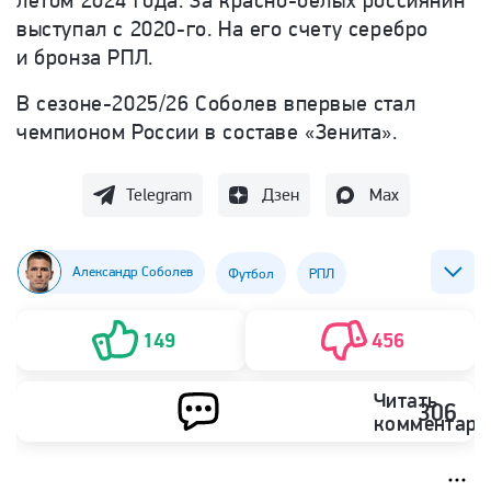
летом 2024 года. За красно-белых россиянин
выступал с 2020-го. На его счету серебро
и бронза РПЛ.
В сезоне-2025/26 Соболев впервые стал
чемпионом России в составе «Зенита».
Telegram
Дзен
Max
Александр Соболев
Футбол
РПЛ
ФК Зенит
ФК Спартак (Москва)
149
456
Читать
306
комментари