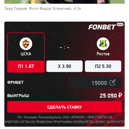
Заур Тедеев.
Фото Федор Успенский, «СЭ»
:
-
-
ЦСКА
Ростов
П1 1.67
X 3.90
П2 5.30
ФРИБЕТ
25 050
₽
ВЫИГРЫШ
СДЕЛАТЬ СТАВКУ
18+. Реклама. Рекламодатель: ООО «ФОНКОР». ИНН 7726752148
ОГЛАСНО ПРАВИЛАМ ПРОГРАММЫ ЛОЯЛЬНОСТИ «БОНУС ЗА РЕГИСТРАЦИЮ ДО 15000». 