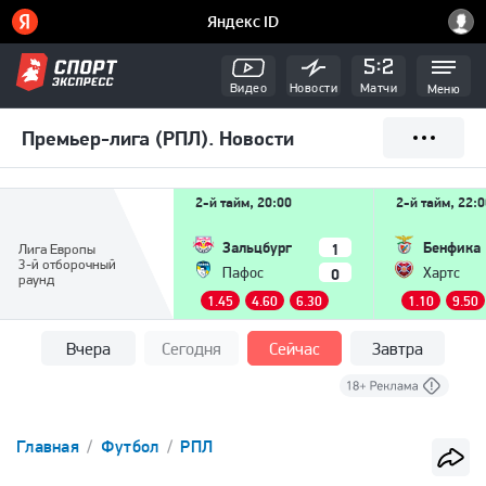
Видео
Новости
Матчи
Меню
Премьер-лига (РПЛ). Новости
2-й тайм, 20:00
2-й тайм, 22:
Зальцбург
Бенфика
1
Лига Европы
3-й отборочный
0
Пафос
Хартс
раунд
1.45
4.60
6.30
1.10
9.50
Вчера
Сегодня
Сейчас
Завтра
Главная
Футбол
РПЛ