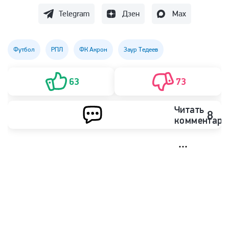
Telegram
Дзен
Max
Футбол
РПЛ
ФК Акрон
Заур Тедеев
63
73
Читать
8
комментари