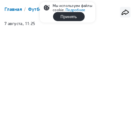
Мы используем файлы
Главная
Футбол
РПЛ
cookie.
Подробнее
Принять
7 августа, 11:25
Непомнящий — о Сафонове: «Если
бы не политика, был бы
претендентом на звание лучшего
вратаря года в мире»
Александр Кружков
Обозреватель