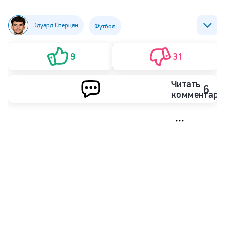
Эдуард Сперцян
Футбол
ФК Аль-Ахли (Джидда)
ФК Краснодар
9
31
Читать
6
комментари