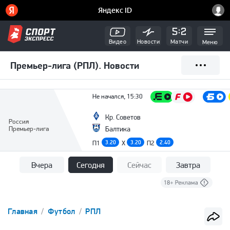
Видео
Новости
Матчи
Меню
Премьер-лига (РПЛ). Новости
Не начался, 15:30
Кр. Советов
Россия
Премьер-лига
Балтика
П1
3.20
X
3.20
П2
2.40
Вчера
Сегодня
Сейчас
Завтра
Главная
Футбол
РПЛ