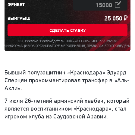
ФРИБЕТ
25 050
₽
ВЫИГРЫШ
СДЕЛАТЬ СТАВКУ
18+. Реклама. Рекламодатель: ООО «ФОНКОР». ИНН 7726752148
РМАЦИЯ ОБ ОРГАНИЗАТОРЕ МЕРОПРИЯТИЯ, ПРАВИЛАХ ЕГО ПРОВЕДЕНИЯ, КОЛИЧЕСТВЕ
Бывший полузащитник «Краснодара» Эдуард
Сперцян прокомментировал трансфер в «Аль-
Ахли».
7 июля 26-летний армянский хавбек, который
является воспитанником «Краснодара», стал
игроком клуба из Саудовской Аравии.