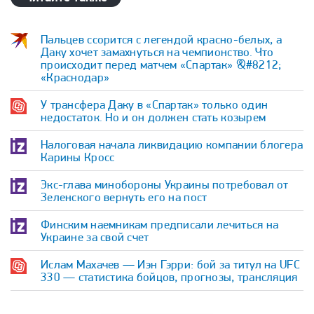
Пальцев ссорится с легендой красно-белых, а
Даку хочет замахнуться на чемпионство. Что
происходит перед матчем «Спартак» &#8212;
«Краснодар»
У трансфера Даку в «Спартак» только один
недостаток. Но и он должен стать козырем
Налоговая начала ликвидацию компании блогера
Карины Кросс
Экс-глава минобороны Украины потребовал от
Зеленского вернуть его на пост
Финским наемникам предписали лечиться на
Украине за свой счет
Ислам Махачев — Иэн Гэрри: бой за титул на UFC
330 — статистика бойцов, прогнозы, трансляция