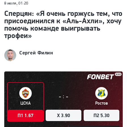
8 июля, 01:20
Сперцян: «Я очень горжусь тем, что
присоединился к «Аль-Ахли», хочу
помочь команде выигрывать
трофеи»
Сергей Филин
:
-
-
ЦСКА
Ростов
П1 1.67
X 3.90
П2 5.30