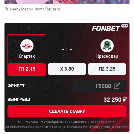
Лионель Месси.
Фото Reuters
:
-
-
Спартак
Краснодар
П1 2.15
X 3.60
П2 3.25
ФРИБЕТ
32 250
₽
ВЫИГРЫШ
СДЕЛАТЬ СТАВКУ
18+. Реклама. Рекламодатель: ООО «ФОНКОР». ИНН 7726752148
НОВАННЫХ НА РИСКЕ ИГР, ПАРИ, О ПРАВИЛАХ ИХ ПРОВЕДЕНИЯ, О ПРИЗОВОМ ФОНДЕ