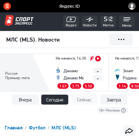
Видео
Новости
Матчи
Меню
МЛС (MLS). Новости
Не начался, 14:30
Не начался, 1
-
Динамо
Зенит
Россия
-
Премьер-лига
Динамо Мх
Родина
1.67
3.75
5.50
1.14
8.50
Вчера
Сегодня
Сейчас
Завтра
Главная
Футбол
МЛС (MLS)