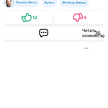
Лионель Месси
Футбол
ФК Интер Майами
52
6
Читать
36
комментари