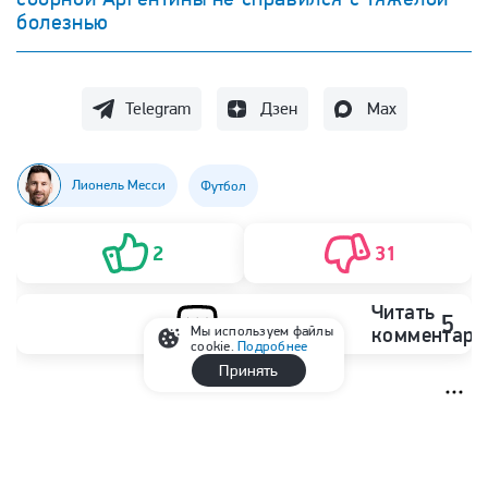
болезнью
Telegram
Дзен
Max
Лионель Месси
Футбол
2
31
Читать
5
Мы используем файлы
комментари
cookie.
Подробнее
Принять