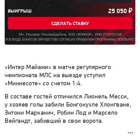
25 050
₽
ВЫИГРЫШ
СДЕЛАТЬ СТАВКУ
18+. Реклама. Рекламодатель: ООО «ФОНКОР». ИНН 7726752148
ОНУСОВ (ФРИБЕТОВ) СОГЛАСНО ПРАВИЛАМ ПРОГРАММЫ ЛОЯЛЬНОСТИ «БОНУС ЗА РЕГИ
«Интер Майами» в матче регулярного
чемпионата МЛС на выезде уступил
«Миннесоте» со счетом 1:4.
В составе гостей отличился Лионель Месси,
у хозяев голы забили Бонгокухле Хлонгване,
Энтони Марканич, Робин Лод и Марсело
Вейгандт, забивший в свои ворота.