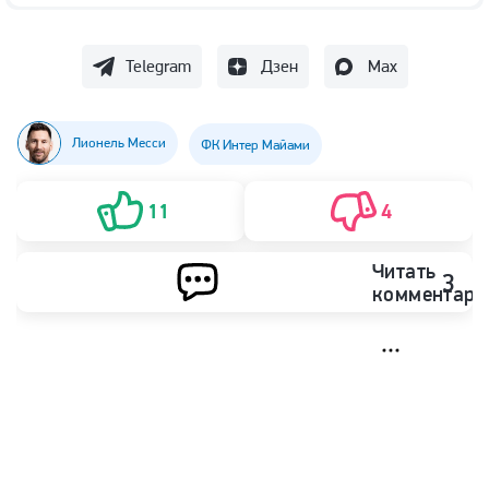
Telegram
Дзен
Max
Лионель Месси
ФК Интер Майами
11
4
Читать
3
комментари