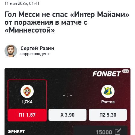
11 мая 2025, 01:41
Гол Месси не спас «Интер Майами»
от поражения в матче с
«Миннесотой»
Сергей Разин
корреспондент
:
-
-
ЦСКА
Ростов
П1 1.67
X 3.90
П2 5.30
ФРИБЕТ