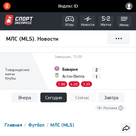
Игры
Новости
Матчи
Меню
МЛС (MLS). Новости
Завершен, 15:00
Бавария
2
Товарищеские
матчи
1
Астон Вилла
Клубы
1.90
4.20
3.35
Вчера
Сегодня
Сейчас
Завтра
Главная
Футбол
МЛС (MLS)