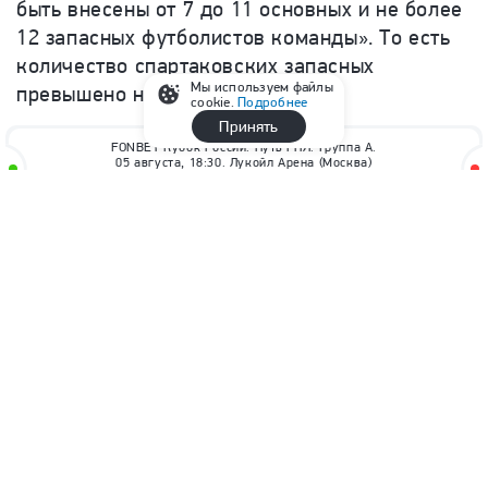
быть внесены от 7 до 11 основных и не более
12 запасных футболистов команды». То есть
количество спартаковских запасных
Мы используем файлы
превышено на одного человека.
cookie.
Подробнее
Принять
FONBET Кубок России. Путь РПЛ. Группа A.
05 августа, 18:30. Лукойл Арена (Москва)
Матч завершен
5
:
1
Спартак
Оренбург
1-й тайм
2:0
Раскрыть
Telegram
Дзен
Max
Футбол
Кубок России
ФК Оренбург