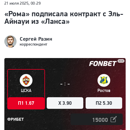
21 июля 2025, 00:29
«Рома» подписала контракт с Эль-
Айнауи из «Ланса»
Сергей Разин
корреспондент
:
-
-
ЦСКА
Ростов
П1 1.67
X 3.90
П2 5.30
ФРИБЕТ