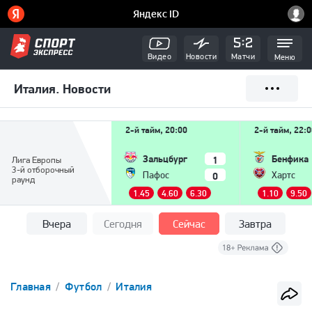
Видео
Новости
Матчи
Меню
Италия. Новости
2-й тайм, 20:00
2-й тайм, 22:
Зальцбург
Бенфика
1
Лига Европы
3-й отборочный
0
Пафос
Хартс
раунд
1.45
4.60
6.30
1.10
9.50
Вчера
Сегодня
Сейчас
Завтра
Главная
Футбол
Италия