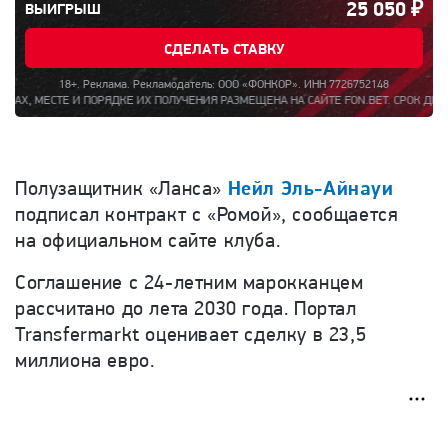
25 050
₽
ВЫИГРЫШ
СДЕЛАТЬ СТАВКУ
18+. Реклама. Рекламодатель: ООО «ФОНКОР». ИНН 7726752148
И ПОРЯДКЕ ИХ ПОЛУЧЕНИЯ РАЗМЕЩЕНА НА САЙТЕ FON.BET. СРОК ДЕЙСТВИЯ ПРОГРА
Полузащитник «Ланса»
Нейл Эль-Айнауи
подписал контракт с «Ромой», сообщается
на официальном сайте клуба.
Соглашение с 24-летним марокканцем
рассчитано до лета 2030 года. Портал
Transfermarkt оценивает сделку в 23,5
миллиона евро.