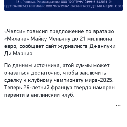
18+. Реклама. Рекламодатель: ООО "ФОРТУНА" (ИНН: 6164205110)
ЧЕНИЯ ПАРИ С ООО "ФОРТУНА". СРОКИ ПРОВЕДЕНИЯ АКЦИИ: С 00:00:00 (МСК) 08
«
Челси
»
повысил предложение по
вратарю
«
Милана
»
Майку Меньяну до
21
миллиона
евро, сообщает
сайт журналиста Джанлуки
Ди Марцио.
По данным источника, этой суммы может
оказаться достаточно, чтобы заключить
сделку к клубному чемпионату
мира-2025
.
Теперь 29-летний француз твердо намерен
перейти в английский клуб.