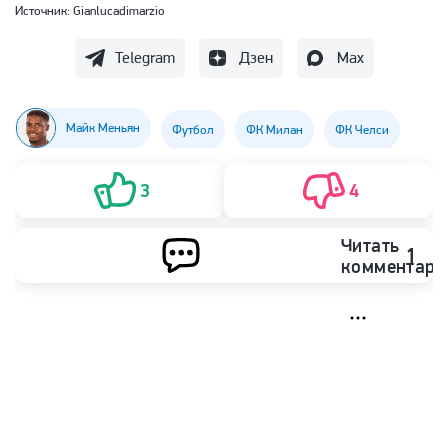
Источник:
Gianlucadimarzio
Telegram
Дзен
Max
Майк Меньян
Футбол
ФК Милан
ФК Челси
3
4
Читать
1
комментари