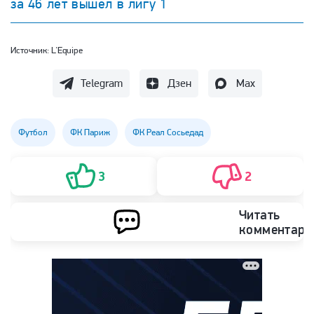
за 46 лет вышел в лигу 1
Источник:
L'Equipe
Telegram
Дзен
Max
Футбол
ФК Париж
ФК Реал Сосьедад
3
2
Читать
комментари