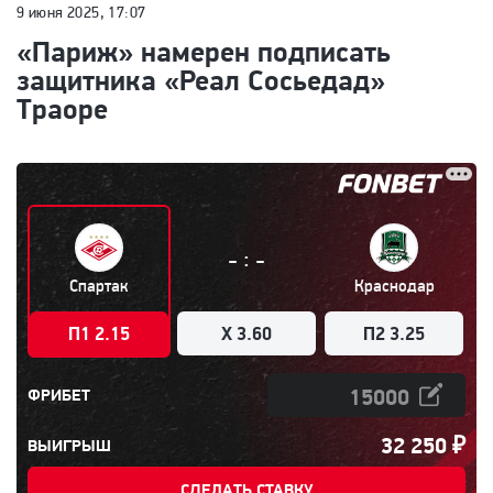
9 июня 2025, 17:07
«Париж» намерен подписать
защитника «Реал Сосьедад»
Траоре
:
-
-
Спартак
Краснодар
П1 2.15
X 3.60
П2 3.25
ФРИБЕТ
32 250
₽
ВЫИГРЫШ
СДЕЛАТЬ СТАВКУ