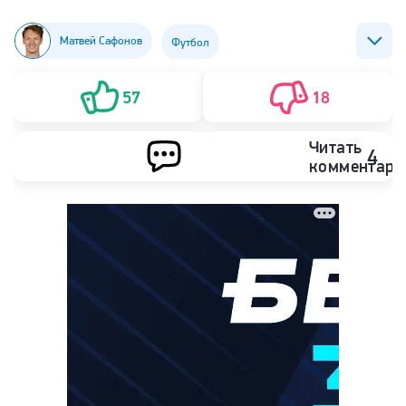
Матвей Сафонов
Футбол
ФК Манчестер Юнайтед
ФК ПСЖ (Пари Сен-Жермен)
57
18
Читать
4
комментари