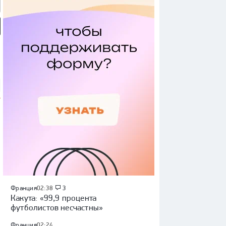
мотив» — ЦСКА:
«Динамо» (Махачкала) —
«Родина» — «Рубин»:
 России, видеообзор
«Крылья Советов»: Кубок
Кубок России, видеообзор
России, видеообзор матча
матча
Франция
02:38
3
Какута: «99,9 процента
футболистов несчастны»
Франция
02:24