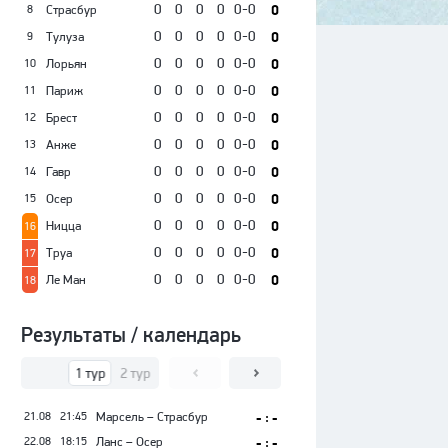
0
0
0
0
0-0
0
Страсбур
8
0
0
0
0
0-0
0
Тулуза
9
0
0
0
0
0-0
0
Лорьян
10
0
0
0
0
0-0
0
Париж
11
0
0
0
0
0-0
0
Брест
12
0
0
0
0
0-0
0
Анже
13
0
0
0
0
0-0
0
Гавр
14
0
0
0
0
0-0
0
Осер
15
0
0
0
0
0-0
0
Ницца
16
0
0
0
0
0-0
0
Труа
17
0
0
0
0
0-0
0
Ле Ман
18
Результаты / календарь
1 тур
2 тур
3 тур
4 тур
5 тур
6 тур
7 тур
8 тур
9
21.08
21:45
Марсель – Страсбур
- : -
22.08
18:15
Ланс – Осер
- : -