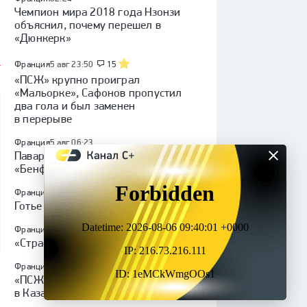
Чемпион мира 2018 года Нзонзи
объяснил, почему перешел в
«Дюнкерк»
Франция
5 авг 23:50
15
«ПСЖ» крупно проиграл
«Мальорке», Сафонов пропустил
два гола и был заменен
в перерыве
Франция
5 авг 06:23
Павар отказался от предложений
«Бенфики» и «Галатасарая»
Франция
5 авг 06:06
Готье Эн перешел в «Ниццу»
Франция
5 авг 04:09
«Страсбур» подписал Рейну
Франция
5 авг 02:45
«ПСЖ» открыл академию
в Казахстане