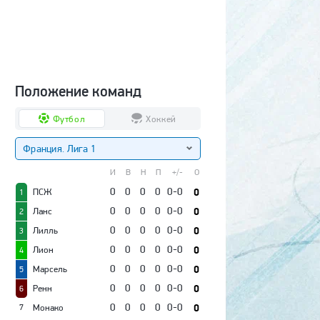
Положение команд
Футбол
Хоккей
Франция. Лига 1
И
В
Н
П
+/-
О
0
0
0
0
0-0
0
ПСЖ
1
0
0
0
0
0-0
0
Ланс
2
0
0
0
0
0-0
0
Лилль
3
0
0
0
0
0-0
0
Лион
4
0
0
0
0
0-0
0
Марсель
5
0
0
0
0
0-0
0
Ренн
6
0
0
0
0
0-0
0
Монако
7