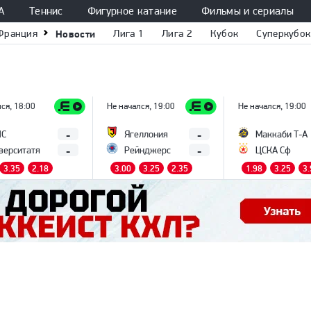
А
Теннис
Фигурное катание
Фильмы и сериалы
Франция
Новости
Лига 1
Лига 2
Кубок
Суперкубок
ся, 18:00
Не начался, 19:00
Не начался, 19:00
-
-
ПС
Ягеллония
Маккаби Т-А
-
-
верситатя
Рейнджерс
ЦСКА Сф
3.35
2.18
3.00
3.25
2.35
1.98
3.25
3.