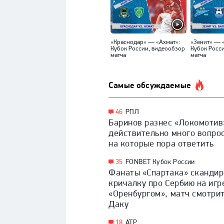
«Краснодар» — «Ахмат»:
«Зенит» — 
Кубок России, видеообзор
Кубок Росс
матча
матча
Самые обсуждаемые
46
РПЛ
Баринов разнес «Локомотив»
действительно много вопро
на которые пора ответить
35
FONBET Кубок России
Фанаты «Спартака» сканди
кричалку про Сербию на игр
«Оренбургом», матч смотри
Даку
18
ATP