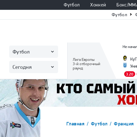
Футбол
Хоккей
Бокс/ММ
Футбол
Не начал
Футбол
Ку
Лига Европы
3-й отборочный
Уни
Сегодня
раунд
3.20
Главная
Футбол
Франция