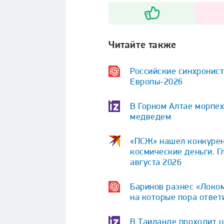
Читайте также
Российские синхронист
Европы-2026
В Горном Алтае морпех
медведем
«ПСЖ» нашел конкурент
космические деньги. Г
августа 2026
Баринов разнес «Локом
на которые пора ответ
В Таиланде проходит 