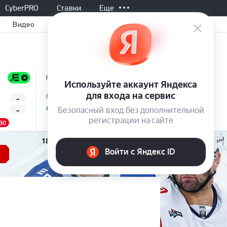
CyberPRO
Ставки
Еще
Видео
Не начался, 20:00
Не начался, 20:00
Все матчи
-
-
-
Линколн
Градец-Кралове
-
-
-
Омония
Бешикташ
90
5.60
4.20
1.55
4.10
3.50
1.87