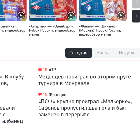
«Балтика»:
«Спартак» — «Оренбург»:
«Факел» — «Динамо»
«Локо
ии, видеообзор
Кубок России, видеообзор
(Москва): Кубок России,
Кубок
матча
видеообзор матча
матча
Сегодня
Вчера
Неделя
18
ATP
. К клубу
Медведев проиграл во втором круге
сов,
турнира в Монреале
15
Франция
«ПСЖ» крупно проиграл «Мальорке»,
ровали
Сафонов пропустил два гола и был
е с
заменен в перерыве
т албанец