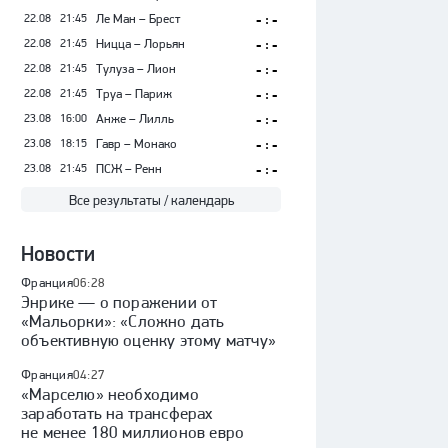
22.08
21:45
Ле Ман – Брест
- : -
22.08
21:45
Ницца – Лорьян
- : -
22.08
21:45
Тулуза – Лион
- : -
22.08
21:45
Труа – Париж
- : -
23.08
16:00
Анже – Лилль
- : -
23.08
18:15
Гавр – Монако
- : -
23.08
21:45
ПСЖ – Ренн
- : -
Все результаты / календарь
Новости
Франция
06:28
Энрике — о поражении от
«Мальорки»: «Сложно дать
объективную оценку этому матчу»
Франция
04:27
«Марселю» необходимо
заработать на трансферах
не менее 180 миллионов евро